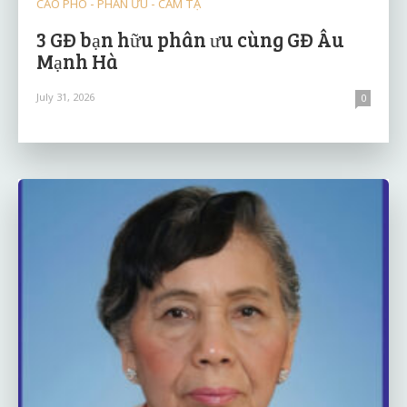
CÁO PHÓ - PHÂN ƯU - CẢM TẠ
3 GĐ bạn hữu phân ưu cùng GĐ Âu
Mạnh Hà
July 31, 2026
0