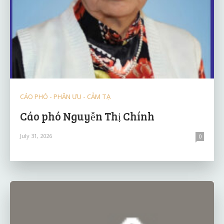
CÁO PHÓ - PHÂN ƯU - CẢM TẠ
Cáo phó Nguyễn Thị Chính
July 31, 2026
0