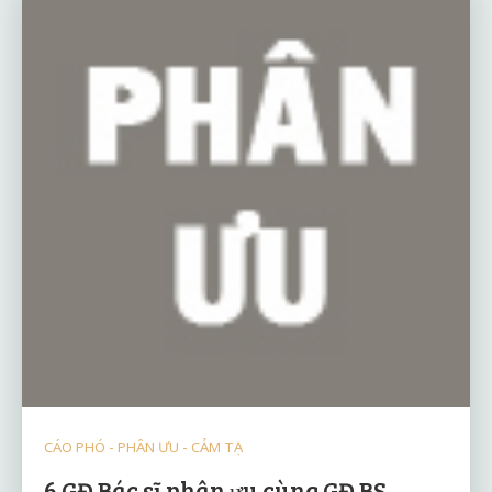
CÁO PHÓ - PHÂN ƯU - CẢM TẠ
6 GĐ Bác sĩ phân ưu cùng GĐ BS