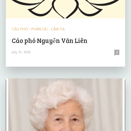
CÁO PHÓ - PHÂN ƯU - CẢM TẠ
Cáo phó Nguyễn Văn Liên
July 31, 2026
0