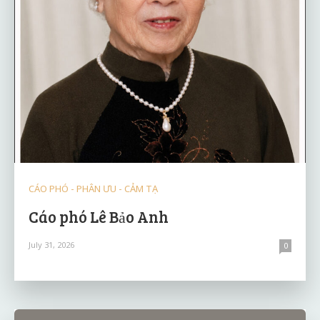
CÁO PHÓ - PHÂN ƯU - CẢM TẠ
Cáo phó Lê Bảo Anh
July 31, 2026
0