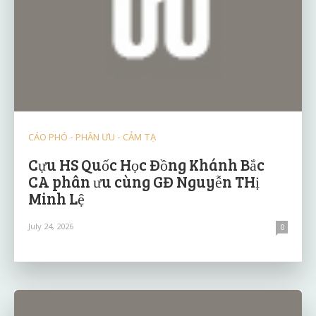
CÁO PHÓ - PHÂN ƯU - CẢM TẠ
Cựu HS Quốc Học Đồng Khánh Bắc
CA phân ưu cùng GĐ Nguyễn THị
Minh Lệ
July 24, 2026
0