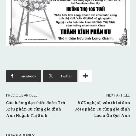
Facebook
Twitter
PREVIOUS ARTICLE
NEXT ARTICLE
Cựu hướng đạo thiếu đoàn Trà
ACE nghệ sĩ, văn thi sĩ San
Kiệu phân ưu cùng gia đình
Jose phân ưu cùng gia đình
Ann Huỳnh Thị Sinh
Lucia Ôn Quế Anh
LEAVE A REPLY