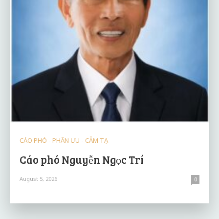
CÁO PHÓ - PHÂN ƯU - CẢM TẠ
Cáo phó Nguyễn Ngọc Trí
August 5, 2026
0