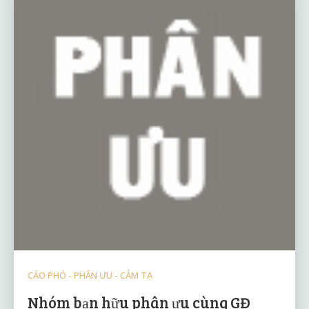
CÁO PHÓ - PHÂN ƯU - CẢM TẠ
Nhóm bạn hữu phân ưu cùng GĐ