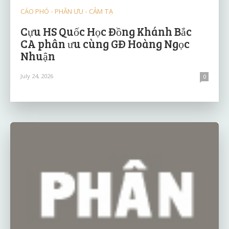
CÁO PHÓ - PHÂN ƯU - CẢM TẠ
Cựu HS Quốc Học Đồng Khánh Bắc
CA phân ưu cùng GĐ Hoàng Ngọc
Nhuận
July 24, 2026
0