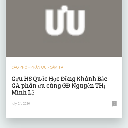
CÁO PHÓ - PHÂN ƯU - CẢM TẠ
Cựu HS Quốc Học Đồng Khánh Bắc
CA phân ưu cùng GĐ Nguyễn THị
Minh Lệ
July 24, 2026
0