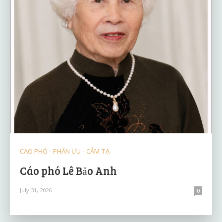
CÁO PHÓ - PHÂN ƯU - CẢM TẠ
Cáo phó Lê Bảo Anh
July 31, 2026
0