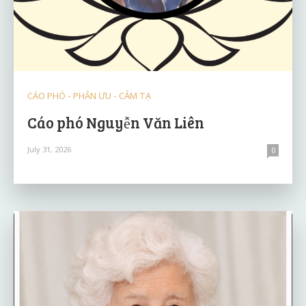
CÁO PHÓ - PHÂN ƯU - CẢM TẠ
Cáo phó Nguyễn Văn Liên
July 31, 2026
0