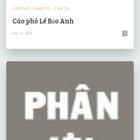
CÁO PHÓ - PHÂN ƯU - CẢM TẠ
Cáo phó Lê Bảo Anh
July 31, 2026
0