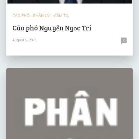
CÁO PHÓ - PHÂN ƯU - CẢM TẠ
Cáo phó Nguyễn Ngọc Trí
August 5, 2026
0