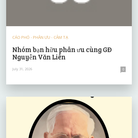
CÁO PHÓ - PHÂN ƯU - CẢM TẠ
Nhóm bạn hữu phân ưu cùng GĐ
Nguyễn Văn Liên
July 31, 2026
0