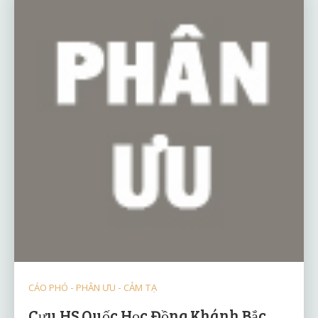
CÁO PHÓ - PHÂN ƯU - CẢM TẠ
Cựu HS Quốc Học Đồng Khánh Bắc