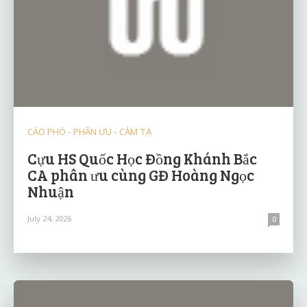
CÁO PHÓ - PHÂN ƯU - CẢM TẠ
Cựu HS Quốc Học Đồng Khánh Bắc
CA phân ưu cùng GĐ Hoàng Ngọc
Nhuận
July 24, 2026
0