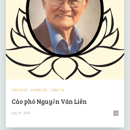
CÁO PHÓ - PHÂN ƯU - CẢM TẠ
Cáo phó Nguyễn Văn Liên
July 31, 2026
0