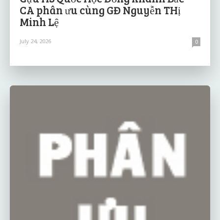
CA phân ưu cùng GĐ Nguyễn THị
Minh Lệ
July 24, 2026
0