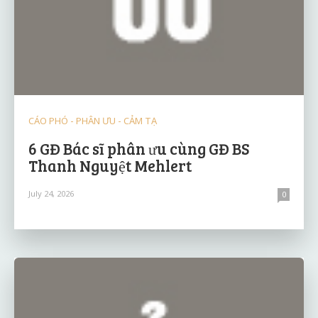
CÁO PHÓ - PHÂN ƯU - CẢM TẠ
6 GĐ Bác sĩ phân ưu cùng GĐ BS
Thanh Nguyệt Mehlert
July 24, 2026
0