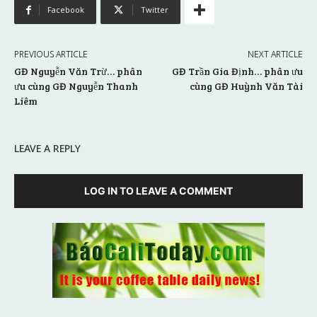
Facebook
Twitter
PREVIOUS ARTICLE
NEXT ARTICLE
GĐ Nguyễn Văn Trừ… phân
GĐ Trần Gia Định… phân ưu
ưu cùng GĐ Nguyễn Thanh
cùng GĐ Huỳnh Văn Tài
Liêm
LEAVE A REPLY
LOG IN TO LEAVE A COMMENT