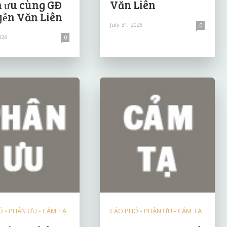
 ưu cùng GĐ
Văn Liên
ễn Văn Liên
July 31, 2026
0
026
0
 - PHÂN ƯU - CẢM TẠ
CÁO PHÓ - PHÂN ƯU - CẢM TẠ