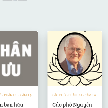
 - PHÂN ƯU - CẢM TẠ
CÁO PHÓ - PHÂN ƯU - CẢM TẠ
 bạn hữu
Cáo phó Nguyễn