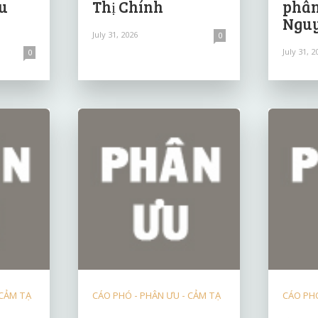
u
Thị Chính
phân
Nguy
July 31, 2026
0
July 31, 2
0
 CẢM TẠ
CÁO PHÓ - PHÂN ƯU - CẢM TẠ
CÁO PHÓ