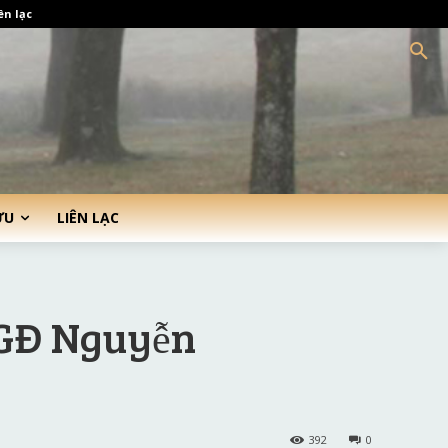
ên lạc
ỨU
LIÊN LẠC
 GĐ Nguyễn
392
0