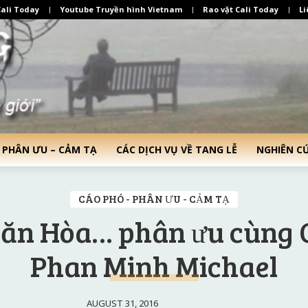
ali Today
Youtube Truyền hình Vietnam
Rao vặt Cali Today
Li
 PHÂN ƯU – CẢM TẠ
CÁC DỊCH VỤ VỀ TANG LỄ
NGHIÊN C
CÁO PHÓ - PHÂN ƯU - CẢM TẠ
ăn Hòa… phân ưu cùng
Phan Minh Michael
AUGUST 31, 2016