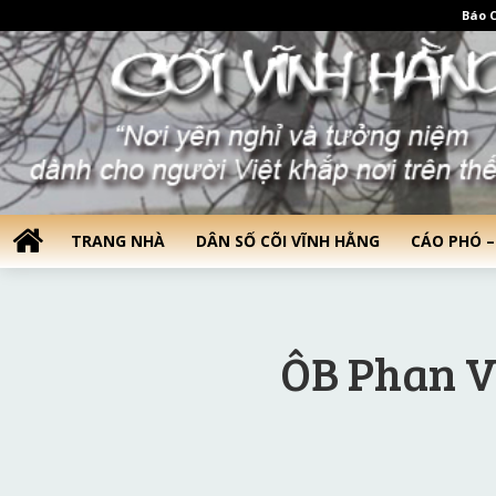
Báo C
TRANG NHÀ
DÂN SỐ CÕI VĨNH HẰNG
CÁO PHÓ –
ÔB Phan V