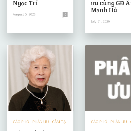
Ngọc Trí
ưu cùng GĐ Â
Mạnh Hà
August 5, 2026
0
July 31, 2026
CÁO PHÓ - PHÂN ƯU - CẢM TẠ
CÁO PHÓ - PHÂN ƯU -