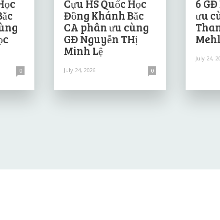
Học
Cựu HS Quốc Học
6 GĐ
Bắc
Đồng Khánh Bắc
ưu c
cùng
CA phân ưu cùng
Than
ọc
GĐ Nguyễn THị
Mehl
Minh Lệ
July 24, 2
July 24, 2026
0
0