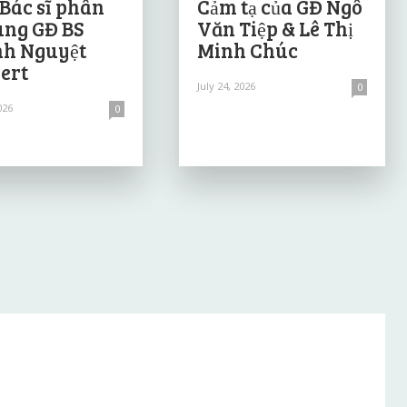
 Bác sĩ phân
Cảm tạ của GĐ Ngô
ùng GĐ BS
Văn Tiệp & Lê Thị
h Nguyệt
Minh Chúc
ert
July 24, 2026
0
026
0