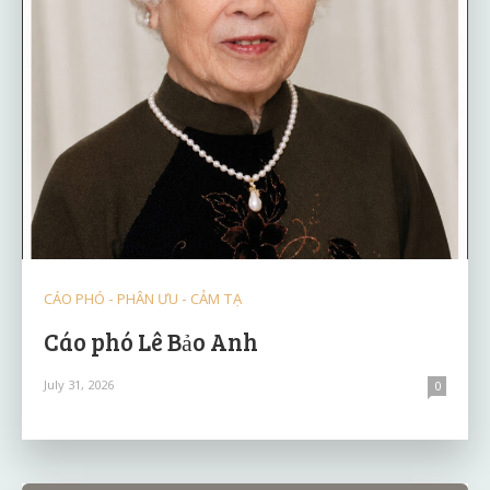
CÁO PHÓ - PHÂN ƯU - CẢM TẠ
Cáo phó Lê Bảo Anh
July 31, 2026
0