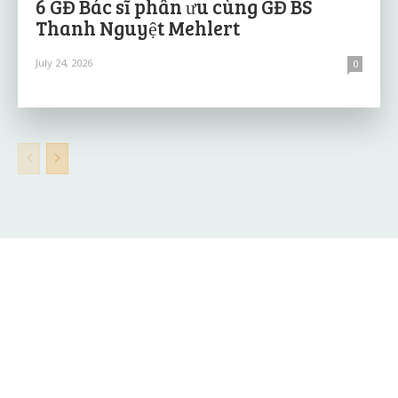
6 GĐ Bác sĩ phân ưu cùng GĐ BS
Thanh Nguyệt Mehlert
July 24, 2026
0