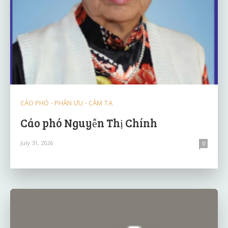
CÁO PHÓ - PHÂN ƯU - CẢM TẠ
Cáo phó Nguyễn Thị Chính
July 31, 2026
0