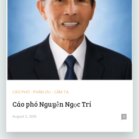
CÁO PHÓ - PHÂN ƯU - CẢM TẠ
Cáo phó Nguyễn Ngọc Trí
August 5, 2026
0