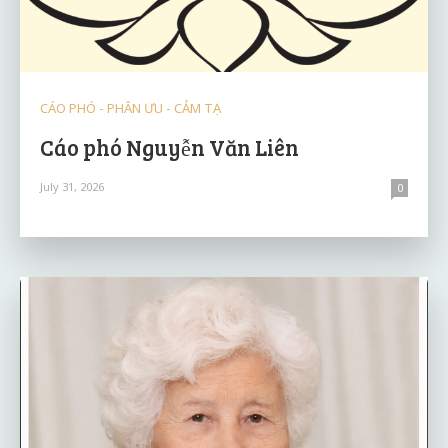
CÁO PHÓ - PHÂN ƯU - CẢM TẠ
Cáo phó Nguyễn Văn Liên
July 31, 2026
0