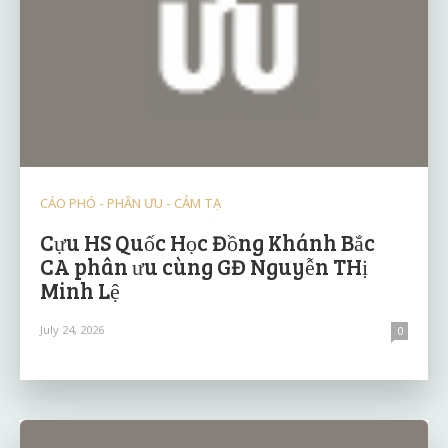
CÁO PHÓ - PHÂN ƯU - CẢM TẠ
Cựu HS Quốc Học Đồng Khánh Bắc
CA phân ưu cùng GĐ Nguyễn THị
Minh Lệ
July 24, 2026
0