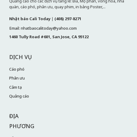
Quảng cáo cho các dịch vụ tang lễ: Bia, Mộ phần, vòng hoa, nhà
quàn, cáo phó, phân ưu, quay phim, in bảng Poster,...
Nhật báo Cali Today
|
(408) 297-8271
Email: nhatbaocalitoday@yahoo.com
1460 Tully Road #601, San Jose, CA 95122
DỊCH VỤ
Cáo phó
Phân ưu
Cảm tạ
Quảng cáo
ĐỊA
PHƯƠNG