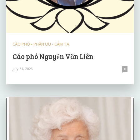
CÁO PHÓ - PHÂN ƯU - CẢM TẠ
Cáo phó Nguyễn Văn Liên
July 31, 2026
0