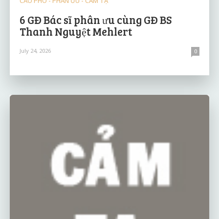
CÁO PHÓ - PHÂN ƯU - CẢM TẠ
6 GĐ Bác sĩ phân ưu cùng GĐ BS
Thanh Nguyệt Mehlert
July 24, 2026
0