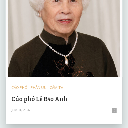
CÁO PHÓ - PHÂN ƯU - CẢM TẠ
Cáo phó Lê Bảo Anh
July 31, 2026
0