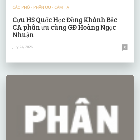
CÁO PHÓ - PHÂN ƯU - CẢM TẠ
Cựu HS Quốc Học Đồng Khánh Bắc
CA phân ưu cùng GĐ Hoàng Ngọc
Nhuận
July 24, 2026
0