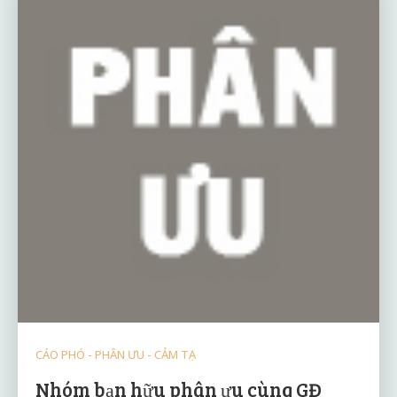
CÁO PHÓ - PHÂN ƯU - CẢM TẠ
Nhóm bạn hữu phân ưu cùng GĐ