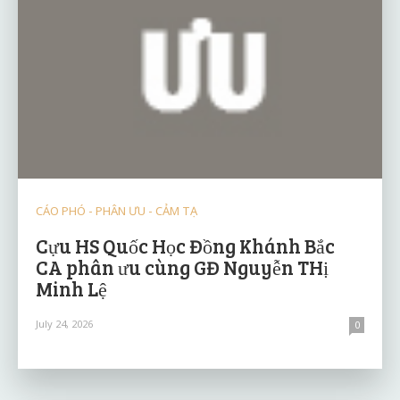
CÁO PHÓ - PHÂN ƯU - CẢM TẠ
Cựu HS Quốc Học Đồng Khánh Bắc
CA phân ưu cùng GĐ Nguyễn THị
Minh Lệ
July 24, 2026
0