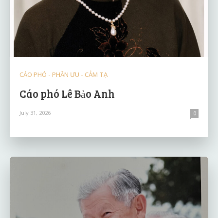
CÁO PHÓ - PHÂN ƯU - CẢM TẠ
Cáo phó Lê Bảo Anh
July 31, 2026
0