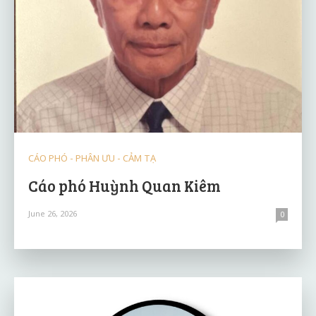
CÁO PHÓ - PHÂN ƯU - CẢM TẠ
Cáo phó Huỳnh Quan Kiêm
June 26, 2026
0