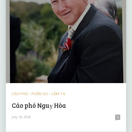
CÁO PHÓ - PHÂN ƯU - CẢM TẠ
Cáo phó Nguỵ Hòa
July 18, 2026
0