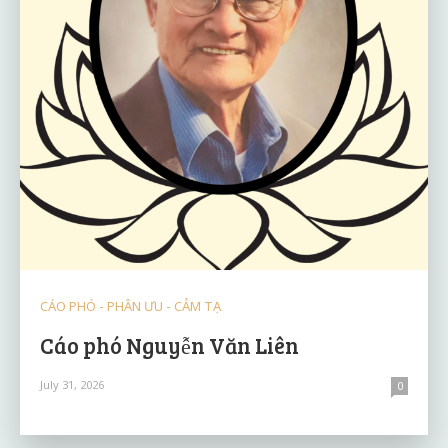
CÁO PHÓ - PHÂN ƯU - CẢM TẠ
Cáo phó Nguyễn Văn Liên
July 31, 2026
0