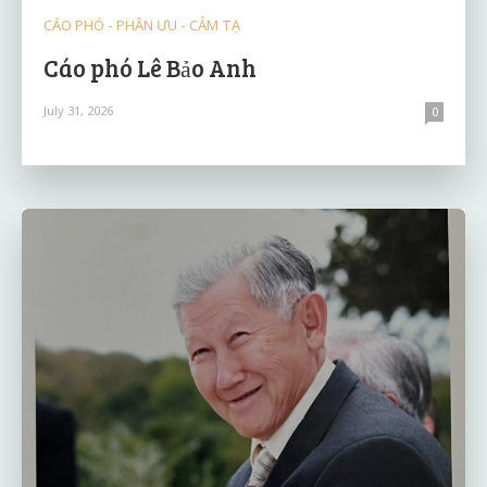
CÁO PHÓ - PHÂN ƯU - CẢM TẠ
Cáo phó Lê Bảo Anh
July 31, 2026
0