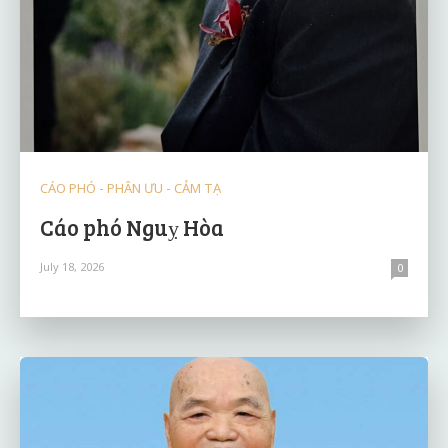
CÁO PHÓ - PHÂN ƯU - CẢM TẠ
Cáo phó Nguỵ Hòa
July 18, 2026
0