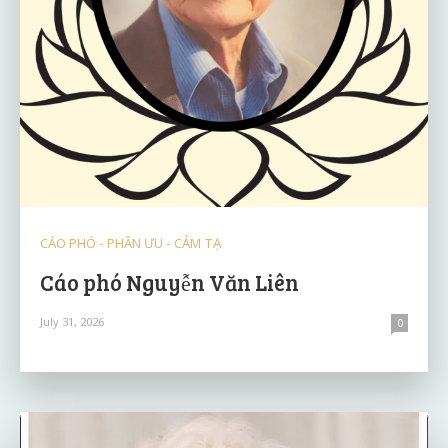
CÁO PHÓ - PHÂN ƯU - CẢM TẠ
Cáo phó Nguyễn Văn Liên
July 31, 2026
0