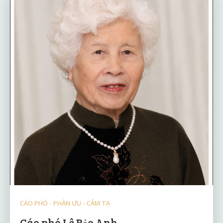
CÁO PHÓ - PHÂN ƯU - CẢM TẠ
Cáo phó Lê Bảo Anh