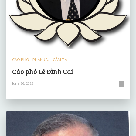
CÁO PHÓ - PHÂN ƯU - CẢM TẠ
Cáo phó Lê Đình Cai
June 26, 2026
0