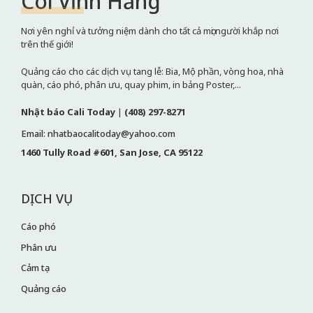
Cõi Vĩnh Hằng
Nơi yên nghỉ và tưởng niệm dành cho tất cả mọi người khắp nơi
trên thế giới!
Quảng cáo cho các dịch vụ tang lễ: Bia, Mộ phần, vòng hoa, nhà
quàn, cáo phó, phân ưu, quay phim, in bảng Poster,...
Nhật báo Cali Today
|
(408) 297-8271
Email: nhatbaocalitoday@yahoo.com
1460 Tully Road #601, San Jose, CA 95122
DỊCH VỤ
Cáo phó
Phân ưu
Cảm tạ
Quảng cáo