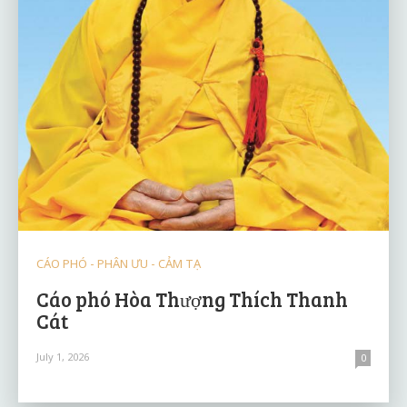
CÁO PHÓ - PHÂN ƯU - CẢM TẠ
Cáo phó Hòa Thượng Thích Thanh
Cát
July 1, 2026
0