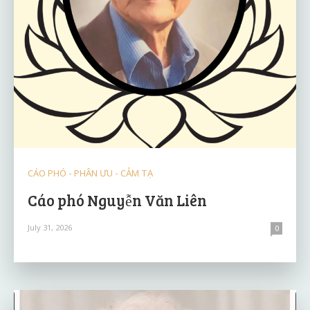
CÁO PHÓ - PHÂN ƯU - CẢM TẠ
Cáo phó Nguyễn Văn Liên
July 31, 2026
0