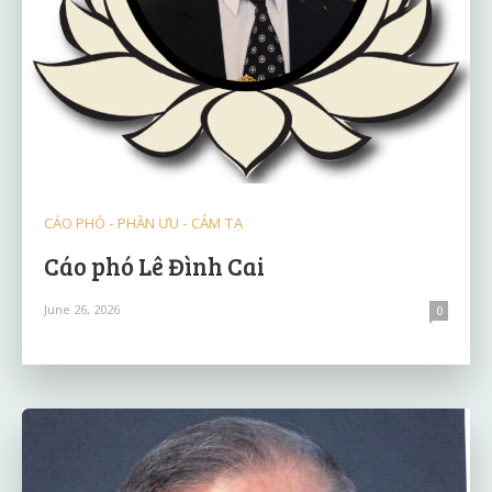
CÁO PHÓ - PHÂN ƯU - CẢM TẠ
Cáo phó Lê Đình Cai
June 26, 2026
0