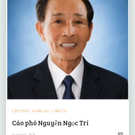
CÁO PHÓ - PHÂN ƯU - CẢM TẠ
Cáo phó Nguyễn Ngọc Trí
August 5, 2026
0