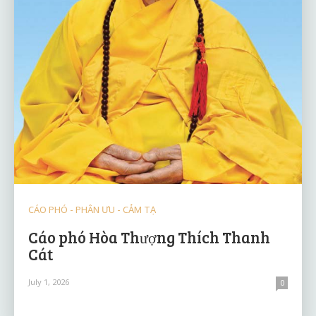
CÁO PHÓ - PHÂN ƯU - CẢM TẠ
Cáo phó Hòa Thượng Thích Thanh
Cát
July 1, 2026
0