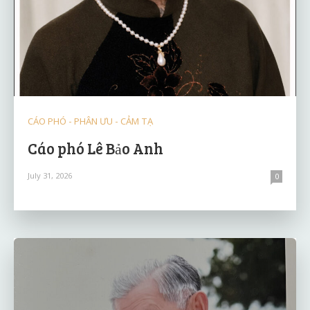
CÁO PHÓ - PHÂN ƯU - CẢM TẠ
Cáo phó Lê Bảo Anh
July 31, 2026
0