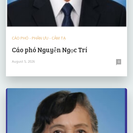
CÁO PHÓ - PHÂN ƯU - CẢM TẠ
Cáo phó Nguyễn Ngọc Trí
August 5, 2026
0