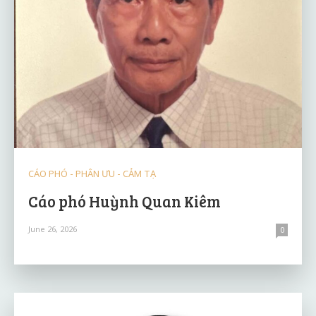
CÁO PHÓ - PHÂN ƯU - CẢM TẠ
Cáo phó Huỳnh Quan Kiêm
June 26, 2026
0