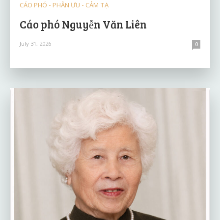
CÁO PHÓ - PHÂN ƯU - CẢM TẠ
Cáo phó Nguyễn Văn Liên
July 31, 2026
0