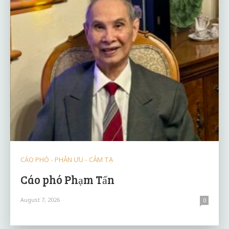
CÁO PHÓ - PHÂN ƯU - CẢM TẠ
Cáo phó Phạm Tấn
August 7, 2026
0