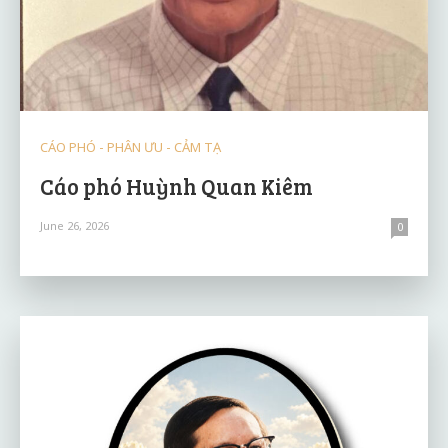
CÁO PHÓ - PHÂN ƯU - CẢM TẠ
Cáo phó Huỳnh Quan Kiêm
June 26, 2026
0