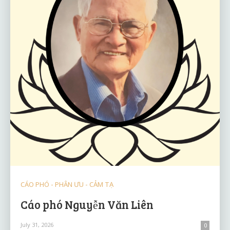
CÁO PHÓ - PHÂN ƯU - CẢM TẠ
Cáo phó Nguyễn Văn Liên
July 31, 2026
0