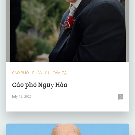
CÁO PHÓ - PHÂN ƯU - CẢM TẠ
Cáo phó Nguỵ Hòa
July 18, 2026
0