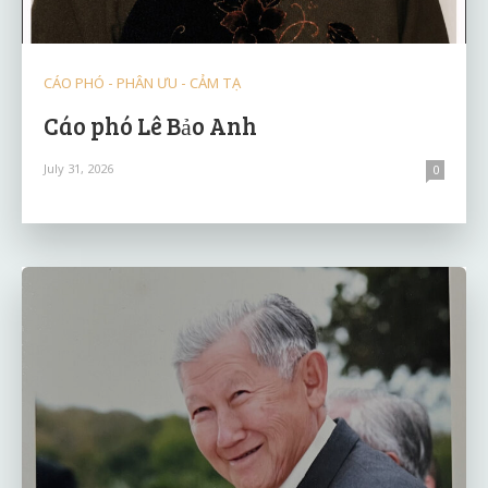
CÁO PHÓ - PHÂN ƯU - CẢM TẠ
Cáo phó Lê Bảo Anh
July 31, 2026
0