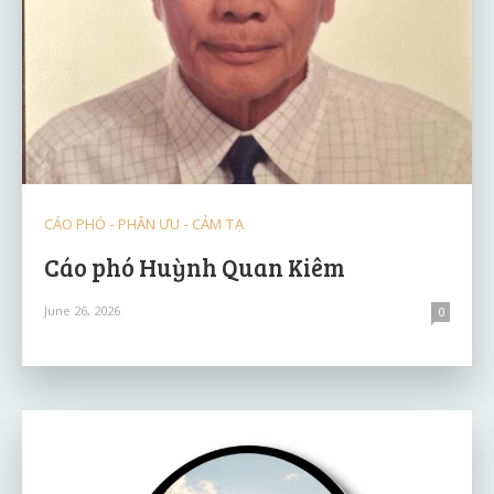
CÁO PHÓ - PHÂN ƯU - CẢM TẠ
Cáo phó Huỳnh Quan Kiêm
June 26, 2026
0