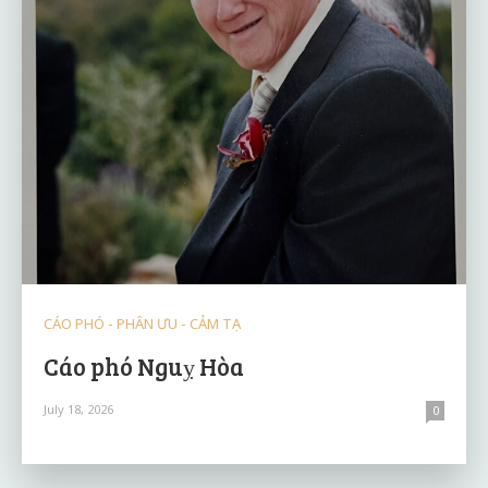
CÁO PHÓ - PHÂN ƯU - CẢM TẠ
Cáo phó Nguỵ Hòa
July 18, 2026
0