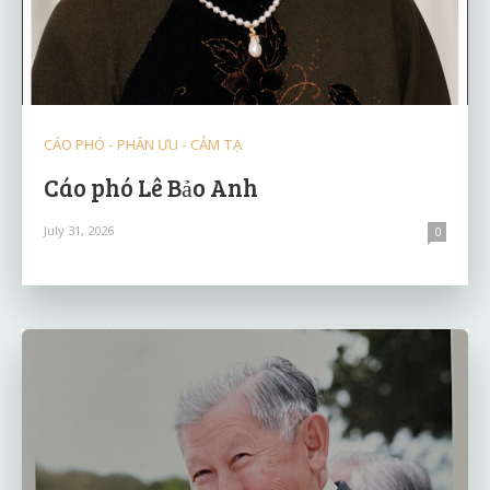
CÁO PHÓ - PHÂN ƯU - CẢM TẠ
Cáo phó Lê Bảo Anh
July 31, 2026
0