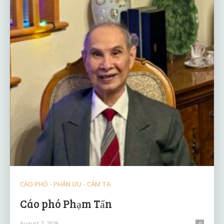
CÁO PHÓ - PHÂN ƯU - CẢM TẠ
Cáo phó Phạm Tấn
August 7, 2026
0