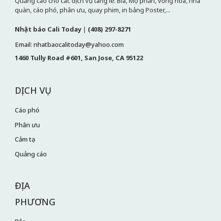
Quảng cáo cho các dịch vụ tang lễ: Bia, Mộ phần, vòng hoa, nhà
quàn, cáo phó, phân ưu, quay phim, in bảng Poster,...
Nhật báo Cali Today
|
(408) 297-8271
Email: nhatbaocalitoday@yahoo.com
1460 Tully Road #601, San Jose, CA 95122
DỊCH VỤ
Cáo phó
Phân ưu
Cảm tạ
Quảng cáo
ĐỊA
PHƯƠNG