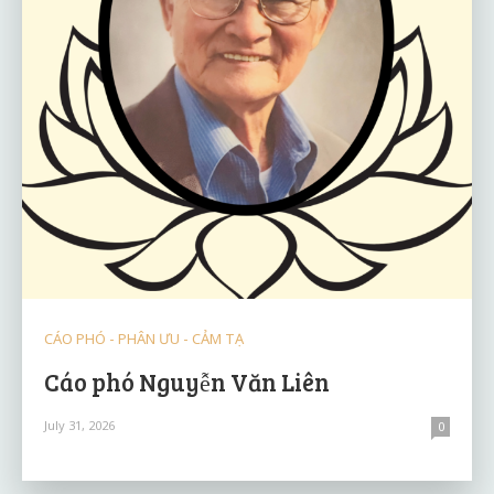
CÁO PHÓ - PHÂN ƯU - CẢM TẠ
Cáo phó Nguyễn Văn Liên
July 31, 2026
0