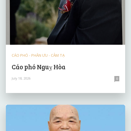
CÁO PHÓ - PHÂN ƯU - CẢM TẠ
Cáo phó Nguỵ Hòa
July 18, 2026
0