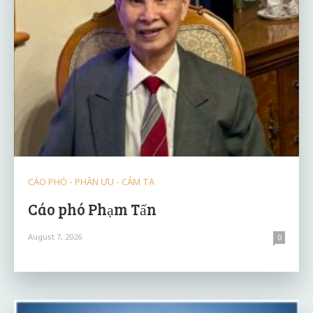
CÁO PHÓ - PHÂN ƯU - CẢM TẠ
Cáo phó Phạm Tấn
August 7, 2026
0