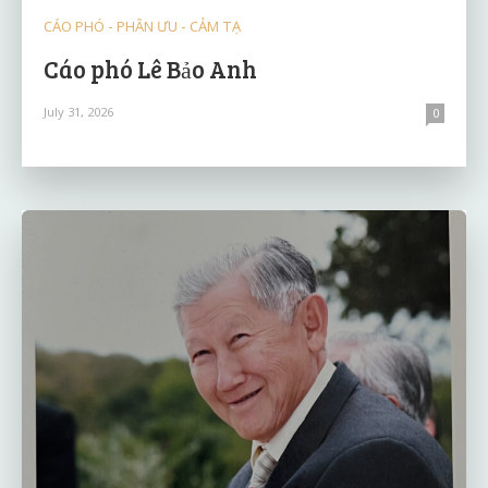
CÁO PHÓ - PHÂN ƯU - CẢM TẠ
Cáo phó Lê Bảo Anh
July 31, 2026
0