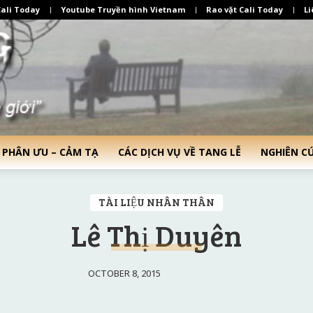
ali Today
Youtube Truyền hình Vietnam
Rao vặt Cali Today
Li
 PHÂN ƯU – CẢM TẠ
CÁC DỊCH VỤ VỀ TANG LỄ
NGHIÊN C
TÀI LIỆU NHÂN THÂN
Lê Thị Duyên
OCTOBER 8, 2015