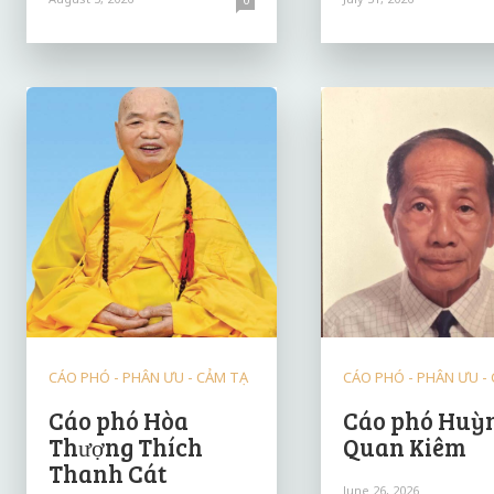
CÁO PHÓ - PHÂN ƯU - CẢM TẠ
CÁO PHÓ - PHÂN ƯU -
Cáo phó Hòa
Cáo phó Huỳ
Thượng Thích
Quan Kiêm
Thanh Cát
June 26, 2026