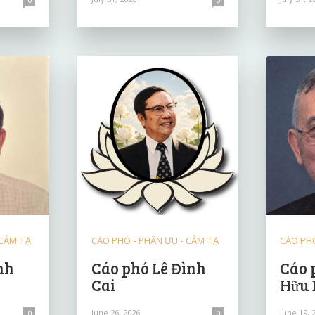
 CẢM TẠ
CÁO PHÓ - PHÂN ƯU - CẢM TẠ
CÁO PHÓ
nh
Cáo phó Lê Đình
Cáo 
Cai
Hữu
June 26, 2026
June 19, 
0
0