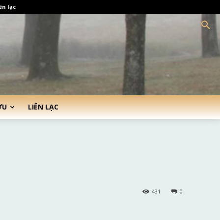
ên lạc
ỨU
LIÊN LẠC
431
0