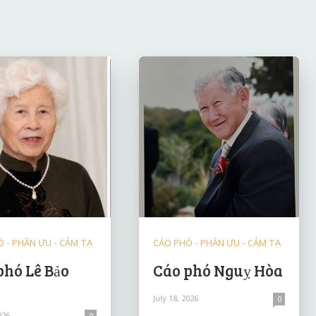
 - PHÂN ƯU - CẢM TẠ
CÁO PHÓ - PHÂN ƯU - CẢM TẠ
phó Lê Bảo
Cáo phó Nguỵ Hòa
July 18, 2026
0
026
0