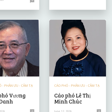
 - PHÂN ƯU - CẢM TẠ
CÁO PHÓ - PHÂN ƯU - CẢM TẠ
phó Vương
Cáo phó Lê Thị
 Danh
Minh Chúc
2026
June 12, 2026
0
0