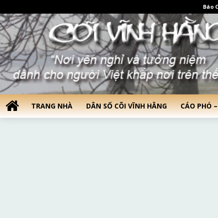
Báo C
TRANG NHÀ
DÂN SỐ CÕI VĨNH HẰNG
CÁO PHÓ –