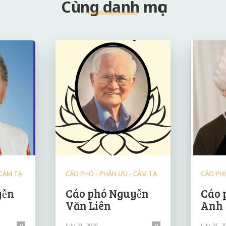
Cùng danh mục
 CẢM TẠ
CÁO PHÓ - PHÂN ƯU - CẢM TẠ
CÁO PHÓ
yễn
Cáo phó Nguyễn
Cáo 
Văn Liên
Anh
July 31, 2026
July 31, 2
0
0