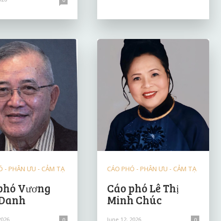
 - PHÂN ƯU - CẢM TẠ
CÁO PHÓ - PHÂN ƯU - CẢM TẠ
phó Vương
Cáo phó Lê Thị
 Danh
Minh Chúc
2026
June 12, 2026
0
0