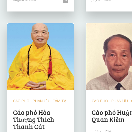
CÁO PHÓ - PHÂN ƯU - CẢM TẠ
CÁO PHÓ - PHÂN ƯU -
Cáo phó Hòa
Cáo phó Huỳ
Thượng Thích
Quan Kiêm
Thanh Cát
June 26, 2026