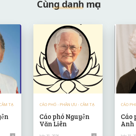
Cùng danh mục
 CẢM TẠ
CÁO PHÓ - PHÂN ƯU - CẢM TẠ
CÁO PHÓ
yễn
Cáo phó Nguyễn
Cáo 
Văn Liên
Anh
July 31, 2026
July 31, 2
0
0