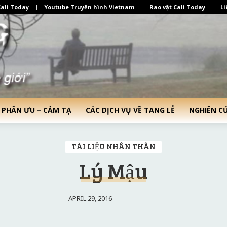
ali Today
Youtube Truyền hình Vietnam
Rao vặt Cali Today
Li
 PHÂN ƯU – CẢM TẠ
CÁC DỊCH VỤ VỀ TANG LỄ
NGHIÊN C
TÀI LIỆU NHÂN THÂN
Lý Mậu
APRIL 29, 2016