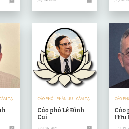
 CẢM TẠ
CÁO PHÓ - PHÂN ƯU - CẢM TẠ
CÁO PHÓ
nh
Cáo phó Lê Đình
Cáo 
Cai
Hữu
June 26, 2026
June 19, 
0
0