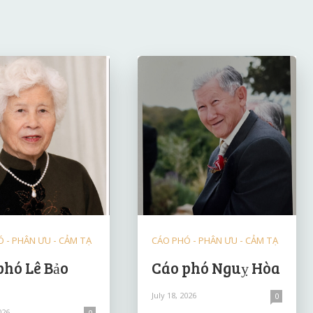
 - PHÂN ƯU - CẢM TẠ
CÁO PHÓ - PHÂN ƯU - CẢM TẠ
phó Lê Bảo
Cáo phó Nguỵ Hòa
July 18, 2026
0
026
0