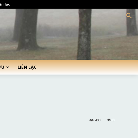
ên lạc
ỨU
LIÊN LẠC
400
0