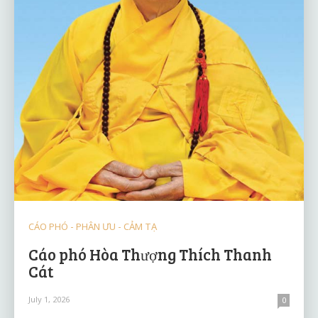
CÁO PHÓ - PHÂN ƯU - CẢM TẠ
Cáo phó Hòa Thượng Thích Thanh
Cát
July 1, 2026
0