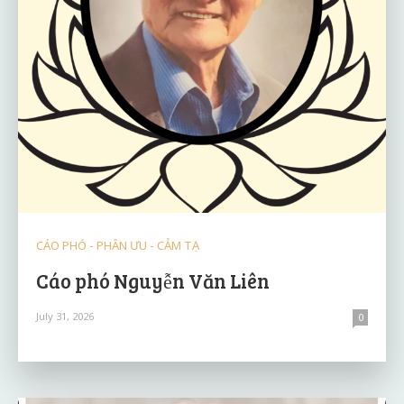
CÁO PHÓ - PHÂN ƯU - CẢM TẠ
Cáo phó Nguyễn Văn Liên
July 31, 2026
0