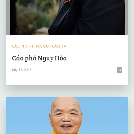
CÁO PHÓ - PHÂN ƯU - CẢM TẠ
Cáo phó Nguỵ Hòa
July 18, 2026
0