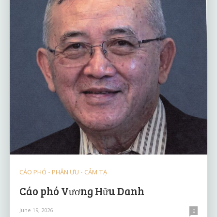
CÁO PHÓ - PHÂN ƯU - CẢM TẠ
Cáo phó Vương Hữu Danh
June 19, 2026
0