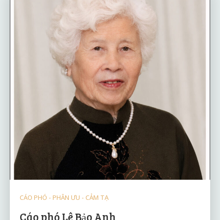
CÁO PHÓ - PHÂN ƯU - CẢM TẠ
Cáo phó Lê Bảo Anh