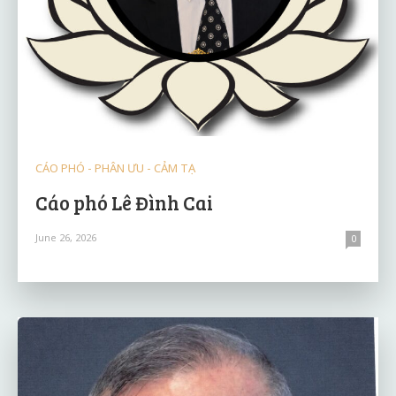
CÁO PHÓ - PHÂN ƯU - CẢM TẠ
Cáo phó Lê Đình Cai
June 26, 2026
0