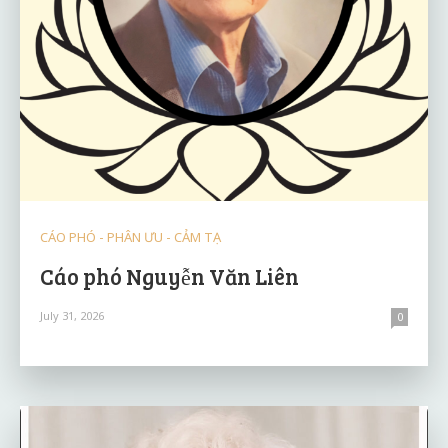
CÁO PHÓ - PHÂN ƯU - CẢM TẠ
Cáo phó Nguyễn Văn Liên
July 31, 2026
0