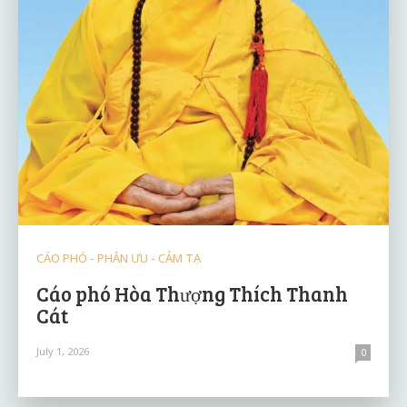
CÁO PHÓ - PHÂN ƯU - CẢM TẠ
Cáo phó Hòa Thượng Thích Thanh
Cát
July 1, 2026
0