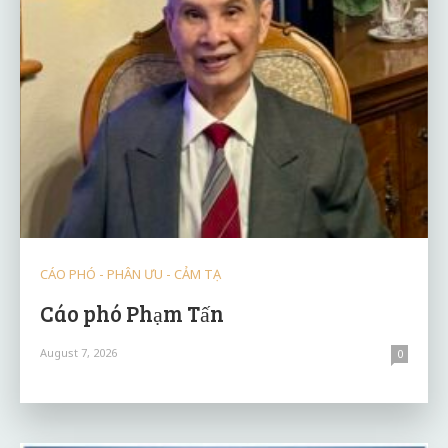
CÁO PHÓ - PHÂN ƯU - CẢM TẠ
Cáo phó Phạm Tấn
August 7, 2026
0