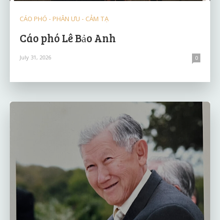
CÁO PHÓ - PHÂN ƯU - CẢM TẠ
Cáo phó Lê Bảo Anh
July 31, 2026
0