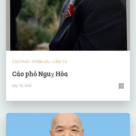
CÁO PHÓ - PHÂN ƯU - CẢM TẠ
Cáo phó Nguỵ Hòa
July 18, 2026
0