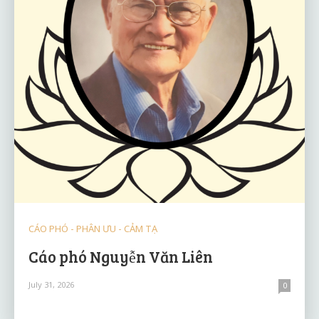
CÁO PHÓ - PHÂN ƯU - CẢM TẠ
Cáo phó Nguyễn Văn Liên
July 31, 2026
0