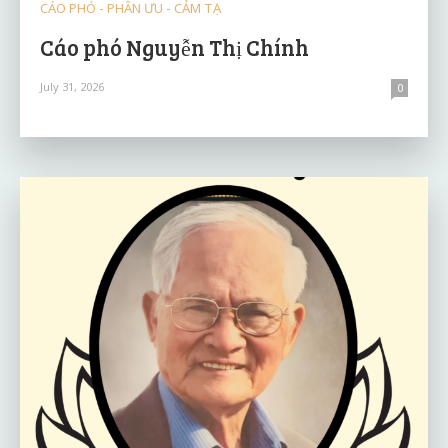
CÁO PHÓ - PHÂN ƯU - CẢM TẠ
Cáo phó Nguyễn Thị Chính
July 31, 2026
0