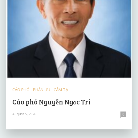
CÁO PHÓ - PHÂN ƯU - CẢM TẠ
Cáo phó Nguyễn Ngọc Trí
August 5, 2026
0