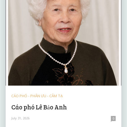
CÁO PHÓ - PHÂN ƯU - CẢM TẠ
Cáo phó Lê Bảo Anh
July 31, 2026
0