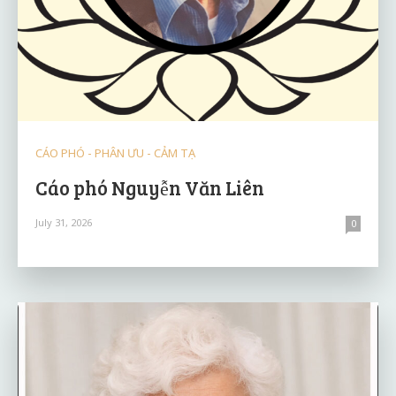
CÁO PHÓ - PHÂN ƯU - CẢM TẠ
Cáo phó Nguyễn Văn Liên
July 31, 2026
0