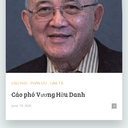
CÁO PHÓ - PHÂN ƯU - CẢM TẠ
Cáo phó Vương Hữu Danh
June 19, 2026
0