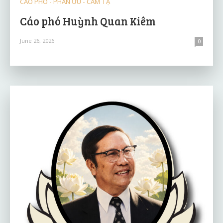
CÁO PHÓ - PHÂN ƯU - CẢM TẠ
Cáo phó Huỳnh Quan Kiêm
June 26, 2026
0