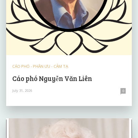
CÁO PHÓ - PHÂN ƯU - CẢM TẠ
Cáo phó Nguyễn Văn Liên
July 31, 2026
0