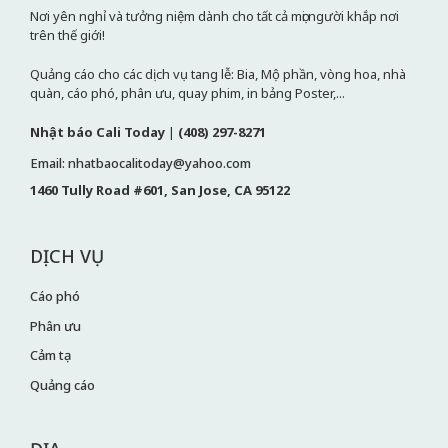
Nơi yên nghỉ và tưởng niệm dành cho tất cả mọi người khắp nơi
trên thế giới!
Quảng cáo cho các dịch vụ tang lễ: Bia, Mộ phần, vòng hoa, nhà
quàn, cáo phó, phân ưu, quay phim, in bảng Poster,...
Nhật báo Cali Today
|
(408) 297-8271
Email: nhatbaocalitoday@yahoo.com
1460 Tully Road #601, San Jose, CA 95122
DỊCH VỤ
Cáo phó
Phân ưu
Cảm tạ
Quảng cáo