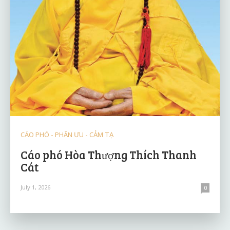
CÁO PHÓ - PHÂN ƯU - CẢM TẠ
Cáo phó Hòa Thượng Thích Thanh
Cát
July 1, 2026
0