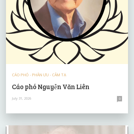
CÁO PHÓ - PHÂN ƯU - CẢM TẠ
Cáo phó Nguyễn Văn Liên
July 31, 2026
0