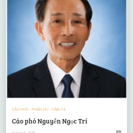
CÁO PHÓ - PHÂN ƯU - CẢM TẠ
Cáo phó Nguyễn Ngọc Trí
August 5, 2026
0