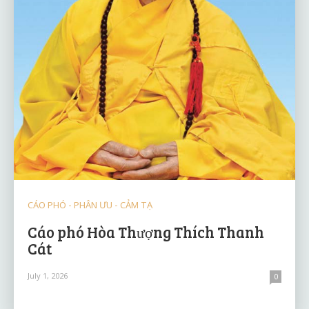
CÁO PHÓ - PHÂN ƯU - CẢM TẠ
Cáo phó Hòa Thượng Thích Thanh
Cát
July 1, 2026
0