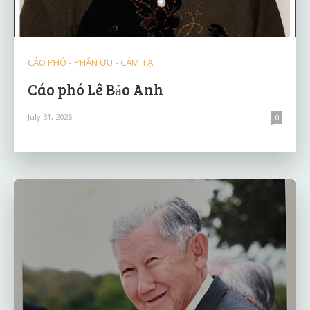
CÁO PHÓ - PHÂN ƯU - CẢM TẠ
Cáo phó Lê Bảo Anh
July 31, 2026
0