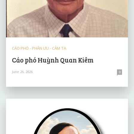
CÁO PHÓ - PHÂN ƯU - CẢM TẠ
Cáo phó Huỳnh Quan Kiêm
June 26, 2026
0