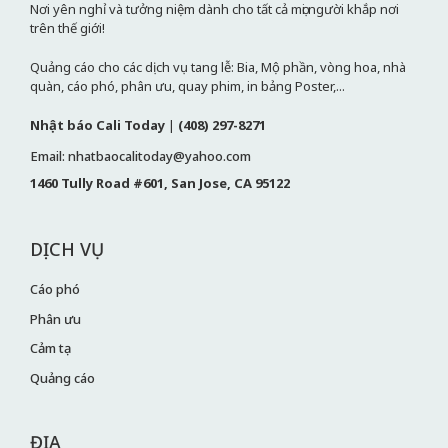
Nơi yên nghỉ và tưởng niệm dành cho tất cả mọi người khắp nơi
trên thế giới!
Quảng cáo cho các dịch vụ tang lễ: Bia, Mộ phần, vòng hoa, nhà
quàn, cáo phó, phân ưu, quay phim, in bảng Poster,...
Nhật báo Cali Today
|
(408) 297-8271
Email: nhatbaocalitoday@yahoo.com
1460 Tully Road #601, San Jose, CA 95122
DỊCH VỤ
Cáo phó
Phân ưu
Cảm tạ
Quảng cáo
ĐỊA