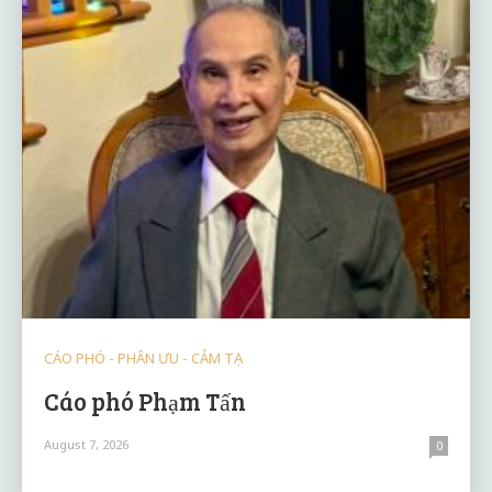
CÁO PHÓ - PHÂN ƯU - CẢM TẠ
Cáo phó Phạm Tấn
August 7, 2026
0