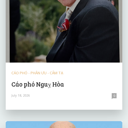
CÁO PHÓ - PHÂN ƯU - CẢM TẠ
Cáo phó Nguỵ Hòa
July 18, 2026
0