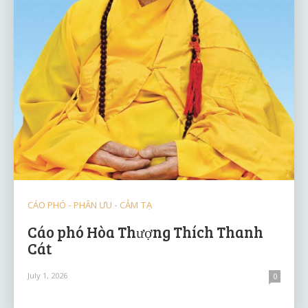
CÁO PHÓ - PHÂN ƯU - CẢM TẠ
Cáo phó Hòa Thượng Thích Thanh
Cát
July 1, 2026
0