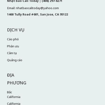
Nhật báo Cali Today
|
(408) 297-8271
Email: nhatbaocalitoday@yahoo.com
1460 Tully Road #601, San Jose, CA 95122
DỊCH VỤ
Cáo phó
Phân ưu
Cảm tạ
Quảng cáo
ĐỊA
PHƯƠNG
Bắc
California
California