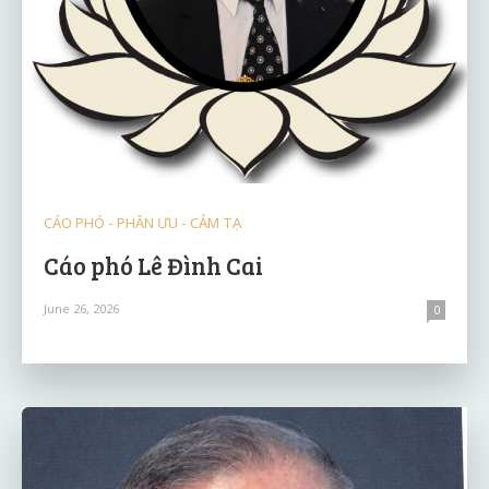
CÁO PHÓ - PHÂN ƯU - CẢM TẠ
Cáo phó Lê Đình Cai
June 26, 2026
0