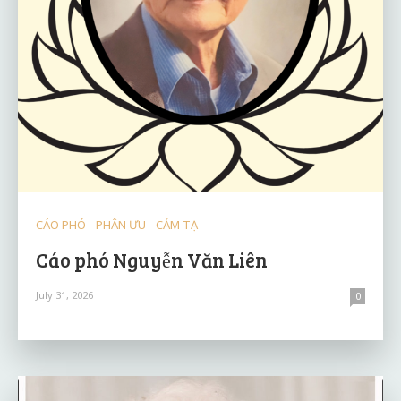
CÁO PHÓ - PHÂN ƯU - CẢM TẠ
Cáo phó Nguyễn Văn Liên
July 31, 2026
0