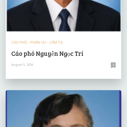
CÁO PHÓ - PHÂN ƯU - CẢM TẠ
Cáo phó Nguyễn Ngọc Trí
August 5, 2026
0