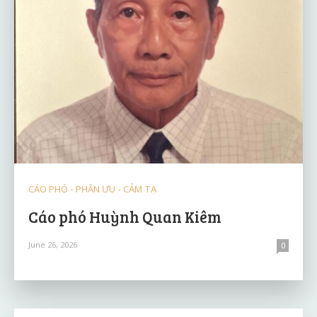
CÁO PHÓ - PHÂN ƯU - CẢM TẠ
Cáo phó Huỳnh Quan Kiêm
June 26, 2026
0