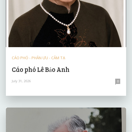
CÁO PHÓ - PHÂN ƯU - CẢM TẠ
Cáo phó Lê Bảo Anh
July 31, 2026
0