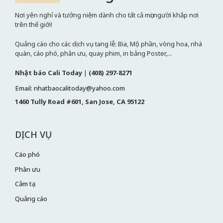
Nơi yên nghỉ và tưởng niệm dành cho tất cả mọi người khắp nơi
trên thế giới!
Quảng cáo cho các dịch vụ tang lễ: Bia, Mộ phần, vòng hoa, nhà
quàn, cáo phó, phân ưu, quay phim, in bảng Poster,...
Nhật báo Cali Today
|
(408) 297-8271
Email: nhatbaocalitoday@yahoo.com
1460 Tully Road #601, San Jose, CA 95122
DỊCH VỤ
Cáo phó
Phân ưu
Cảm tạ
Quảng cáo