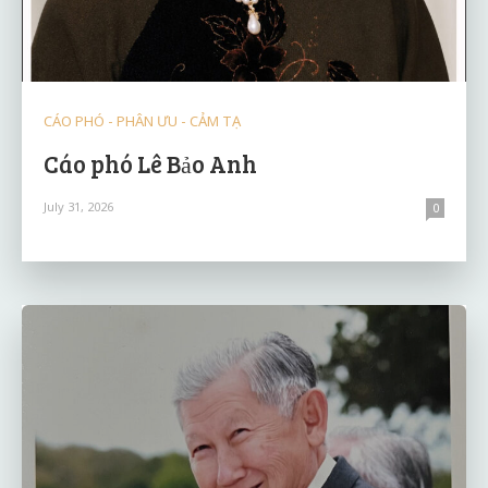
CÁO PHÓ - PHÂN ƯU - CẢM TẠ
Cáo phó Lê Bảo Anh
July 31, 2026
0