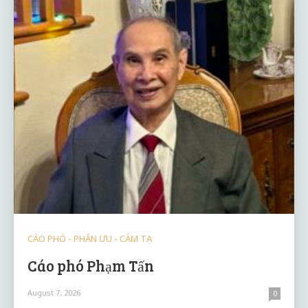
CÁO PHÓ - PHÂN ƯU - CẢM TẠ
Cáo phó Phạm Tấn
August 7, 2026
0