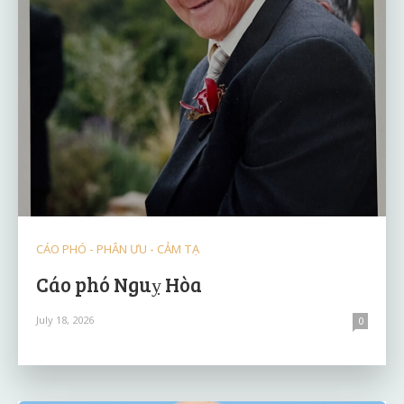
CÁO PHÓ - PHÂN ƯU - CẢM TẠ
Cáo phó Nguỵ Hòa
July 18, 2026
0