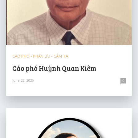
CÁO PHÓ - PHÂN ƯU - CẢM TẠ
Cáo phó Huỳnh Quan Kiêm
June 26, 2026
0