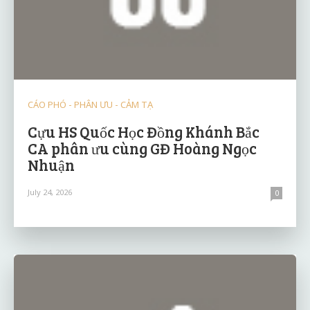
CÁO PHÓ - PHÂN ƯU - CẢM TẠ
Cựu HS Quốc Học Đồng Khánh Bắc
CA phân ưu cùng GĐ Hoàng Ngọc
Nhuận
July 24, 2026
0