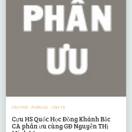
CÁO PHÓ - PHÂN ƯU - CẢM TẠ
Cựu HS Quốc Học Đồng Khánh Bắc
CA phân ưu cùng GĐ Nguyễn THị