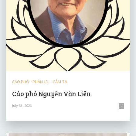
CÁO PHÓ - PHÂN ƯU - CẢM TẠ
Cáo phó Nguyễn Văn Liên
July 31, 2026
0