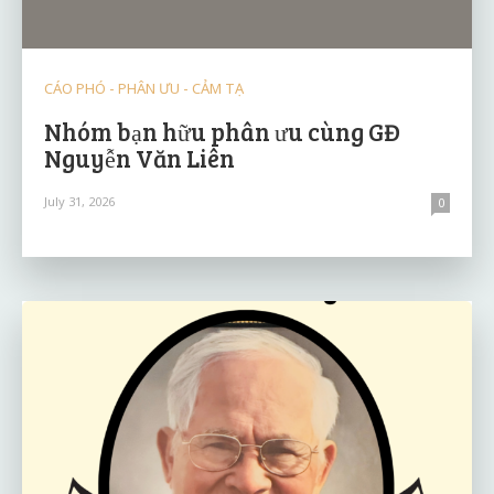
CÁO PHÓ - PHÂN ƯU - CẢM TẠ
Nhóm bạn hữu phân ưu cùng GĐ
Nguyễn Văn Liên
July 31, 2026
0