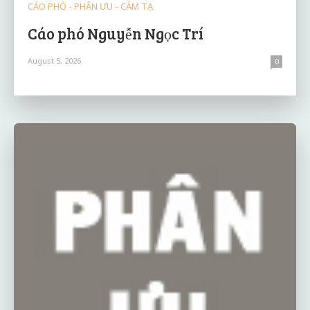
CÁO PHÓ - PHÂN ƯU - CẢM TẠ
Cáo phó Nguyễn Ngọc Trí
August 5, 2026
0