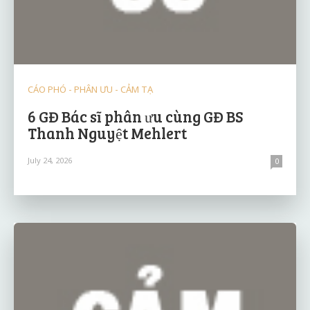
CÁO PHÓ - PHÂN ƯU - CẢM TẠ
6 GĐ Bác sĩ phân ưu cùng GĐ BS
Thanh Nguyệt Mehlert
July 24, 2026
0