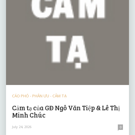
CÁO PHÓ - PHÂN ƯU - CẢM TẠ
Cảm tạ của GĐ Ngô Văn Tiệp & Lê Thị
Minh Chúc
July 24, 2026
0