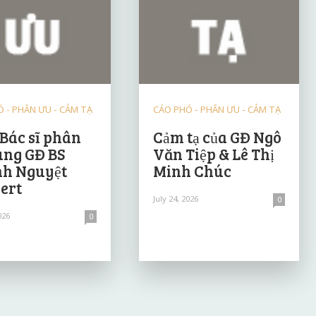
 - PHÂN ƯU - CẢM TẠ
CÁO PHÓ - PHÂN ƯU - CẢM TẠ
 Bác sĩ phân
Cảm tạ của GĐ Ngô
ùng GĐ BS
Văn Tiệp & Lê Thị
h Nguyệt
Minh Chúc
ert
July 24, 2026
0
026
0