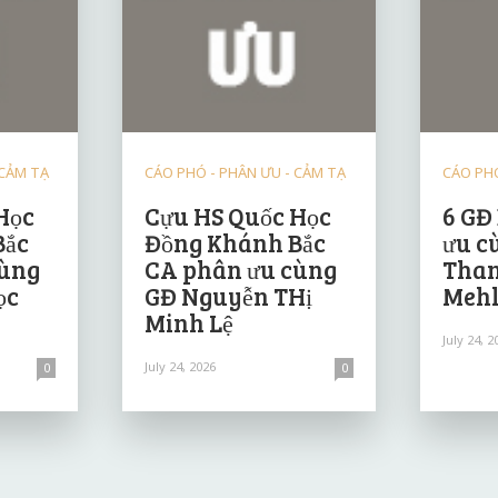
 CẢM TẠ
CÁO PHÓ - PHÂN ƯU - CẢM TẠ
CÁO PHÓ
Học
Cựu HS Quốc Học
6 GĐ
Bắc
Đồng Khánh Bắc
ưu c
cùng
CA phân ưu cùng
Than
ọc
GĐ Nguyễn THị
Mehl
Minh Lệ
July 24, 2
July 24, 2026
0
0