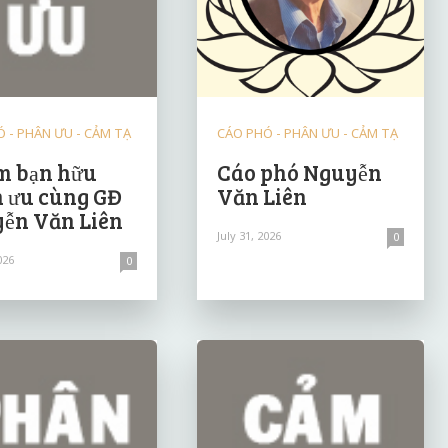
 - PHÂN ƯU - CẢM TẠ
CÁO PHÓ - PHÂN ƯU - CẢM TẠ
 bạn hữu
Cáo phó Nguyễn
 ưu cùng GĐ
Văn Liên
ễn Văn Liên
July 31, 2026
0
026
0