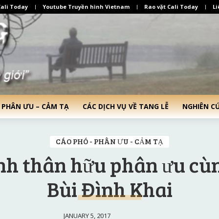
ali Today
Youtube Truyền hình Vietnam
Rao vặt Cali Today
Li
 PHÂN ƯU – CẢM TẠ
CÁC DỊCH VỤ VỀ TANG LỄ
NGHIÊN C
CÁO PHÓ - PHÂN ƯU - CẢM TẠ
ình thân hữu phân ưu cùn
Bùi Đình Khai
JANUARY 5, 2017