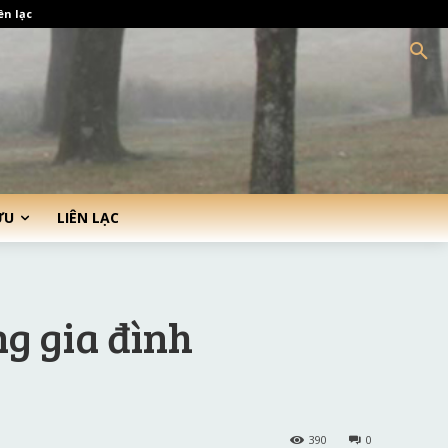
ên lạc
ỨU
LIÊN LẠC
g gia đình
390
0