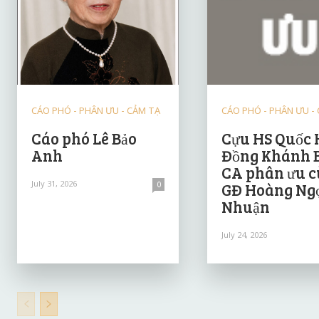
CÁO PHÓ - PHÂN ƯU - CẢM TẠ
CÁO PHÓ - PHÂN ƯU -
Cáo phó Lê Bảo
Cựu HS Quốc 
Anh
Đồng Khánh 
CA phân ưu 
July 31, 2026
0
GĐ Hoàng Ng
Nhuận
July 24, 2026