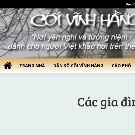
Báo C
TRANG NHÀ
DÂN SỐ CÕI VĨNH HẰNG
CÁO PHÓ –
Các gia đ