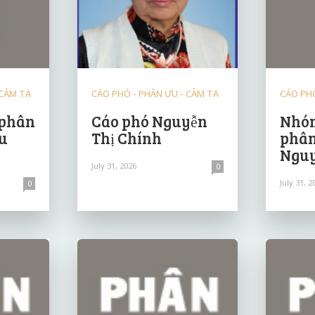
 CẢM TẠ
CÁO PHÓ - PHÂN ƯU - CẢM TẠ
CÁO PHÓ
 phân
Cáo phó Nguyễn
Nhóm
u
Thị Chính
phân
Nguy
July 31, 2026
0
July 31, 2
0