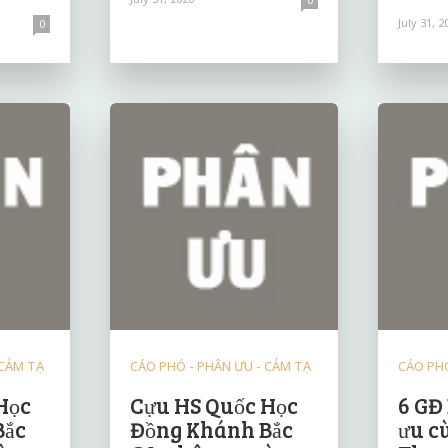
July 31, 2
0
 CẢM TẠ
CÁO PHÓ - PHÂN ƯU - CẢM TẠ
CÁO PHÓ
Học
Cựu HS Quốc Học
6 GĐ
Bắc
Đồng Khánh Bắc
ưu c