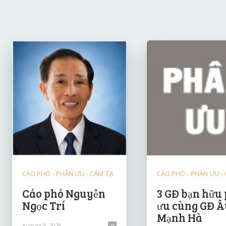
CÁO PHÓ - PHÂN ƯU - CẢM TẠ
CÁO PHÓ - PHÂN ƯU -
Cáo phó Nguyễn
3 GĐ bạn hữu
Ngọc Trí
ưu cùng GĐ Â
Mạnh Hà
August 5, 2026
0