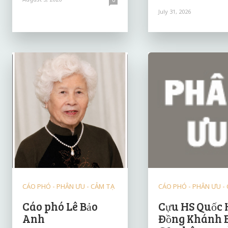
July 31, 2026
CÁO PHÓ - PHÂN ƯU - CẢM TẠ
CÁO PHÓ - PHÂN ƯU -
Cáo phó Lê Bảo
Cựu HS Quốc 
Anh
Đồng Khánh 