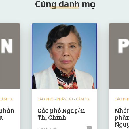
Cùng danh mục
 CẢM TẠ
CÁO PHÓ - PHÂN ƯU - CẢM TẠ
CÁO PHÓ
 phân
Cáo phó Nguyễn
Nhóm
u
Thị Chính
phân
Nguy
July 31, 2026
0