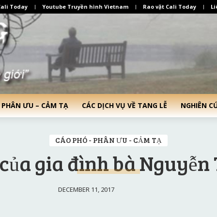
ali Today
Youtube Truyền hình Vietnam
Rao vặt Cali Today
Li
 PHÂN ƯU – CẢM TẠ
CÁC DỊCH VỤ VỀ TANG LỄ
NGHIÊN C
CÁO PHÓ - PHÂN ƯU - CẢM TẠ
 của gia đình bà Nguyễn 
DECEMBER 11, 2017