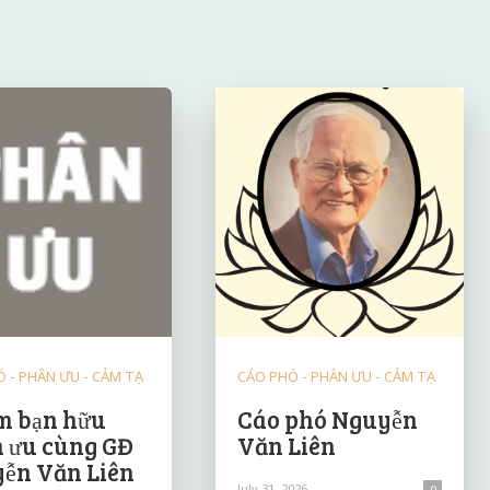
 - PHÂN ƯU - CẢM TẠ
CÁO PHÓ - PHÂN ƯU - CẢM TẠ
 bạn hữu
Cáo phó Nguyễn
 ưu cùng GĐ
Văn Liên
ễn Văn Liên
July 31, 2026
0