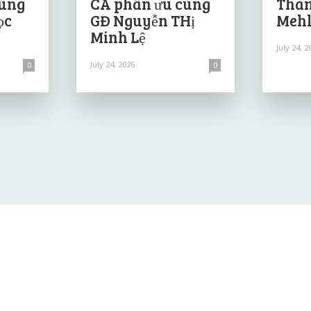
cùng
CA phân ưu cùng
Than
ọc
GĐ Nguyễn THị
Mehl
Minh Lệ
July 24, 2
July 24, 2026
0
0