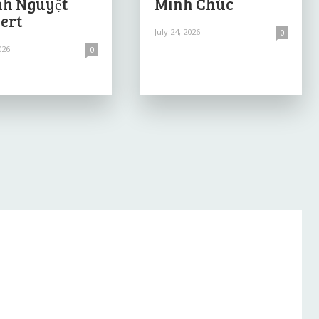
h Nguyệt
Minh Chúc
ert
July 24, 2026
0
026
0