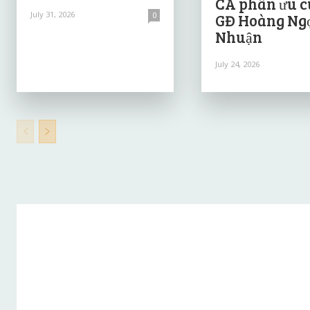
CA phân ưu 
July 31, 2026
0
GĐ Hoàng Ng
Nhuận
July 24, 2026