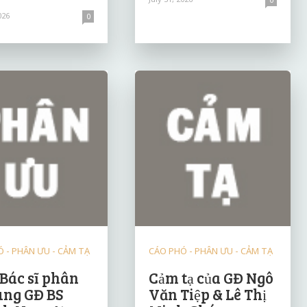
026
0
 - PHÂN ƯU - CẢM TẠ
CÁO PHÓ - PHÂN ƯU - CẢM TẠ
 Bác sĩ phân
Cảm tạ của GĐ Ngô
ùng GĐ BS
Văn Tiệp & Lê Thị