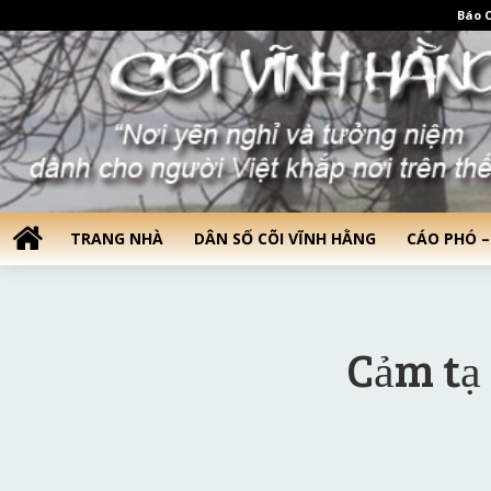
Báo C
TRANG NHÀ
DÂN SỐ CÕI VĨNH HẰNG
CÁO PHÓ –
Cảm tạ