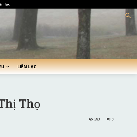
ên lạc
ỨU
LIÊN LẠC
Thị Thọ
383
0