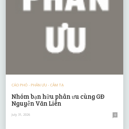
CÁO PHÓ - PHÂN ƯU - CẢM TẠ
Nhóm bạn hữu phân ưu cùng GĐ
Nguyễn Văn Liên
July 31, 2026
0