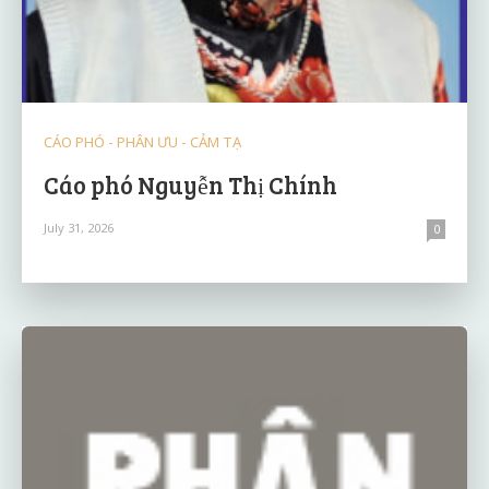
CÁO PHÓ - PHÂN ƯU - CẢM TẠ
Cáo phó Nguyễn Thị Chính
July 31, 2026
0