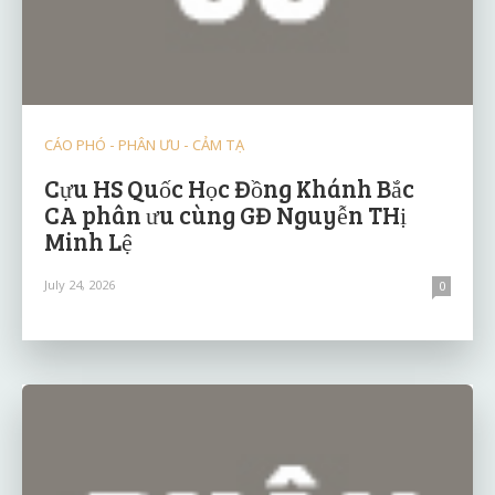
CÁO PHÓ - PHÂN ƯU - CẢM TẠ
Cựu HS Quốc Học Đồng Khánh Bắc
CA phân ưu cùng GĐ Nguyễn THị
Minh Lệ
July 24, 2026
0