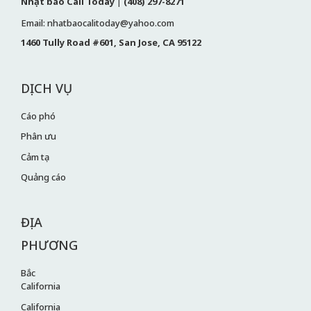
Nhật báo Cali Today
|
(408) 297-8271
Email: nhatbaocalitoday@yahoo.com
1460 Tully Road #601, San Jose, CA 95122
DỊCH VỤ
Cáo phó
Phân ưu
Cảm tạ
Quảng cáo
ĐỊA
PHƯƠNG
Bắc
California
California