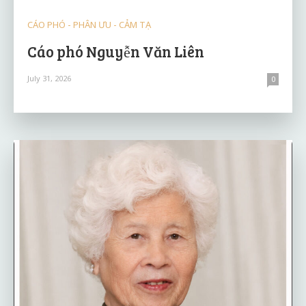
CÁO PHÓ - PHÂN ƯU - CẢM TẠ
Cáo phó Nguyễn Văn Liên
July 31, 2026
0