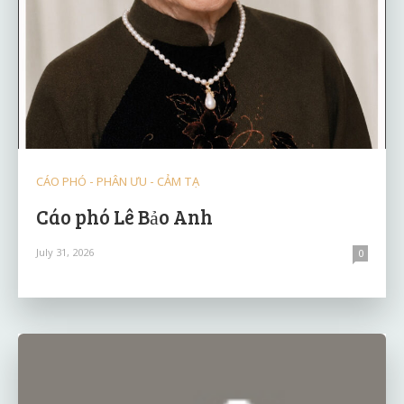
CÁO PHÓ - PHÂN ƯU - CẢM TẠ
Cáo phó Lê Bảo Anh
July 31, 2026
0