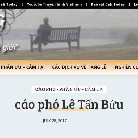
ali Today
Youtube Truyền hình Vietnam
Rao vặt Cali Today
Li
 PHÂN ƯU – CẢM TẠ
CÁC DỊCH VỤ VỀ TANG LỄ
NGHIÊN C
CÁO PHÓ - PHÂN ƯU - CẢM TẠ
cáo phó Lê Tấn Bửu
JULY 28, 2017