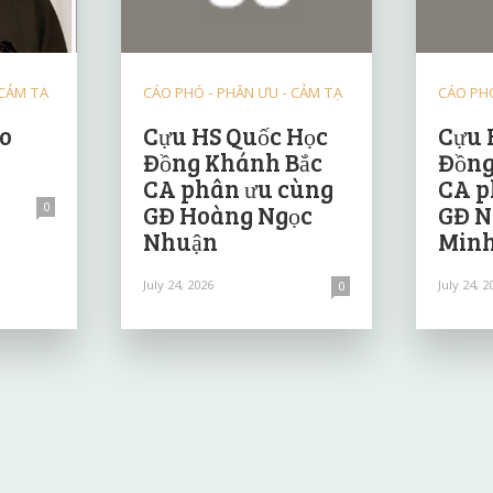
 CẢM TẠ
CÁO PHÓ - PHÂN ƯU - CẢM TẠ
CÁO PHÓ
ảo
Cựu HS Quốc Học
Cựu 
Đồng Khánh Bắc
Đồng
CA phân ưu cùng
CA p
0
GĐ Hoàng Ngọc
GĐ N
Nhuận
Minh
July 24, 2026
July 24, 2
0