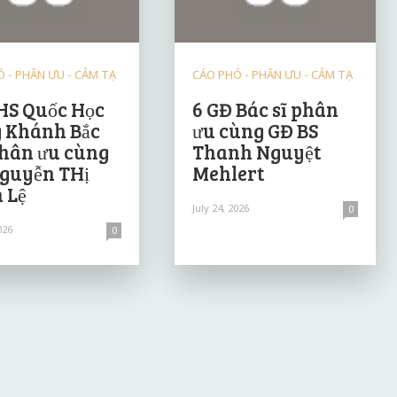
 - PHÂN ƯU - CẢM TẠ
CÁO PHÓ - PHÂN ƯU - CẢM TẠ
HS Quốc Học
6 GĐ Bác sĩ phân
 Khánh Bắc
ưu cùng GĐ BS
hân ưu cùng
Thanh Nguyệt
guyễn THị
Mehlert
 Lệ
July 24, 2026
0
026
0