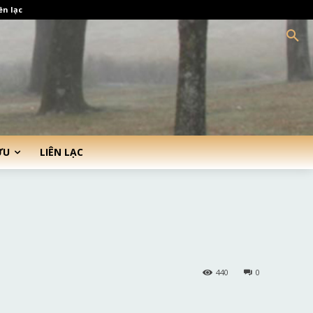
ên lạc
ỨU
LIÊN LẠC
440
0