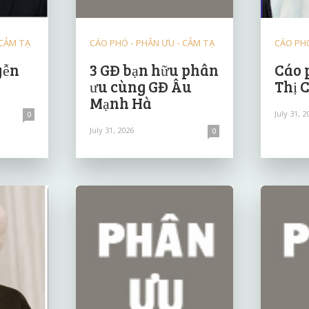
 CẢM TẠ
CÁO PHÓ - PHÂN ƯU - CẢM TẠ
CÁO PHÓ
yễn
3 GĐ bạn hữu phân
Cáo 
ưu cùng GĐ Âu
Thị 
Mạnh Hà
July 31, 2
0
July 31, 2026
0