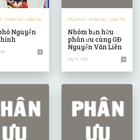
 - PHÂN ƯU - CẢM TẠ
CÁO PHÓ - PHÂN ƯU - CẢM TẠ
phó Nguyễn
Nhóm bạn hữu
Chính
phân ưu cùng GĐ
Nguyễn Văn Liên
026
0
July 31, 2026
0