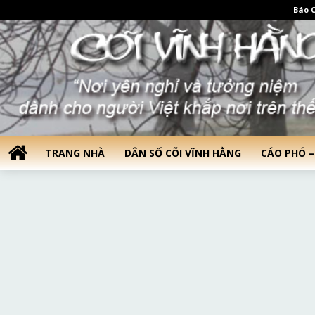
Báo C
TRANG NHÀ
DÂN SỐ CÕI VĨNH HẰNG
CÁO PHÓ –