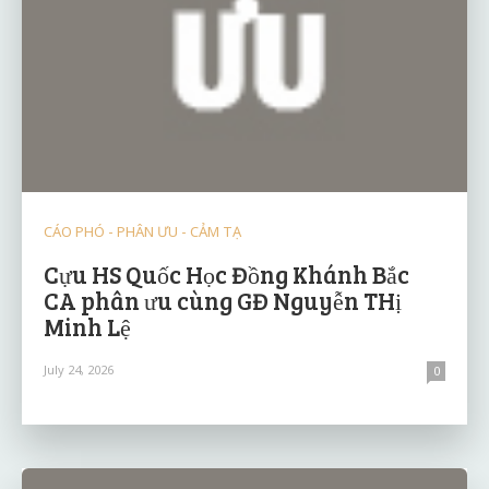
CÁO PHÓ - PHÂN ƯU - CẢM TẠ
Cựu HS Quốc Học Đồng Khánh Bắc
CA phân ưu cùng GĐ Nguyễn THị
Minh Lệ
July 24, 2026
0