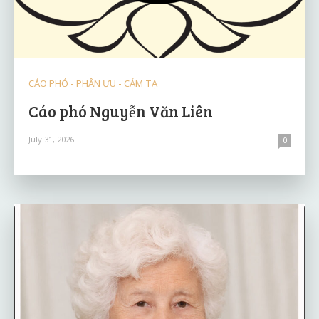
CÁO PHÓ - PHÂN ƯU - CẢM TẠ
Cáo phó Nguyễn Văn Liên
July 31, 2026
0