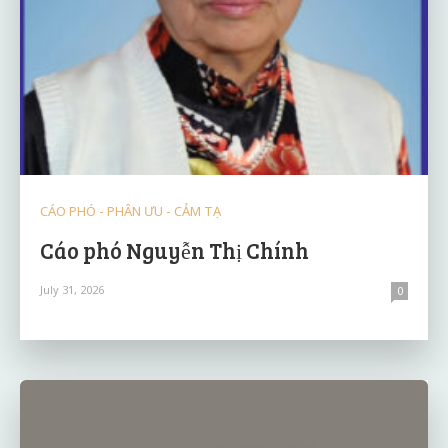
CÁO PHÓ - PHÂN ƯU - CẢM TẠ
Cáo phó Nguyễn Thị Chính
July 31, 2026
0