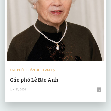
CÁO PHÓ - PHÂN ƯU - CẢM TẠ
Cáo phó Lê Bảo Anh
July 31, 2026
0