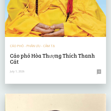
CÁO PHÓ - PHÂN ƯU - CẢM TẠ
Cáo phó Hòa Thượng Thích Thanh
Cát
July 1, 2026
0