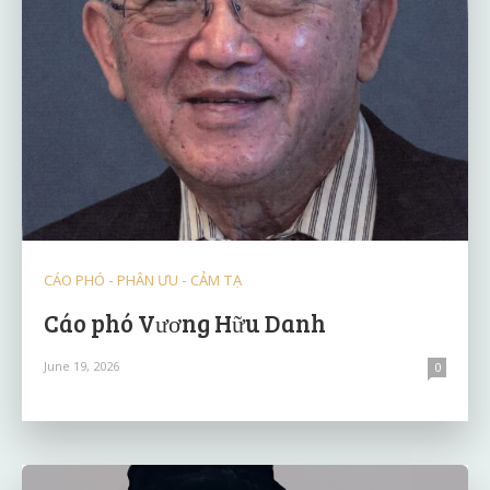
CÁO PHÓ - PHÂN ƯU - CẢM TẠ
Cáo phó Vương Hữu Danh
June 19, 2026
0