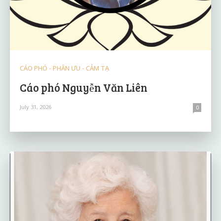
CÁO PHÓ - PHÂN ƯU - CẢM TẠ
Cáo phó Nguyễn Văn Liên
July 31, 2026
0