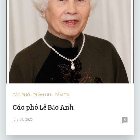
CÁO PHÓ - PHÂN ƯU - CẢM TẠ
Cáo phó Lê Bảo Anh
July 31, 2026
0