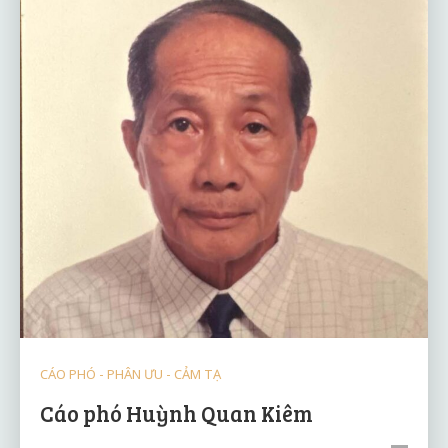
CÁO PHÓ - PHÂN ƯU - CẢM TẠ
Cáo phó Huỳnh Quan Kiêm