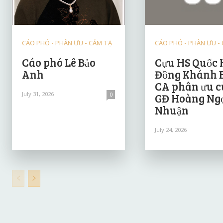
CÁO PHÓ - PHÂN ƯU - CẢM TẠ
CÁO PHÓ - PHÂN ƯU -
Cáo phó Lê Bảo
Cựu HS Quốc 
Anh
Đồng Khánh 
CA phân ưu 
July 31, 2026
0
GĐ Hoàng Ng
Nhuận
July 24, 2026