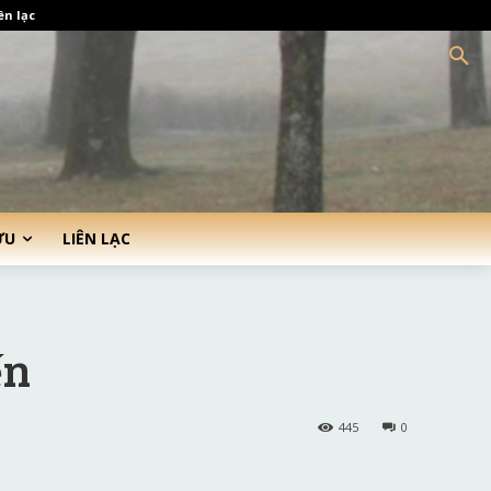
ên lạc
ỨU
LIÊN LẠC
ến
445
0