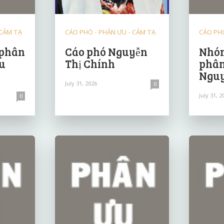
 CẢM TẠ
CÁO PHÓ - PHÂN ƯU - CẢM TẠ
CÁO PHÓ
 phân
Cáo phó Nguyễn
Nhóm
u
Thị Chính
phân
Nguy
July 31, 2026
0
July 31, 2
0