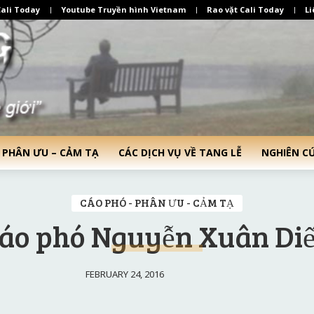
ali Today
Youtube Truyền hình Vietnam
Rao vặt Cali Today
Li
 PHÂN ƯU – CẢM TẠ
CÁC DỊCH VỤ VỀ TANG LỄ
NGHIÊN C
CÁO PHÓ - PHÂN ƯU - CẢM TẠ
áo phó Nguyễn Xuân Di
FEBRUARY 24, 2016