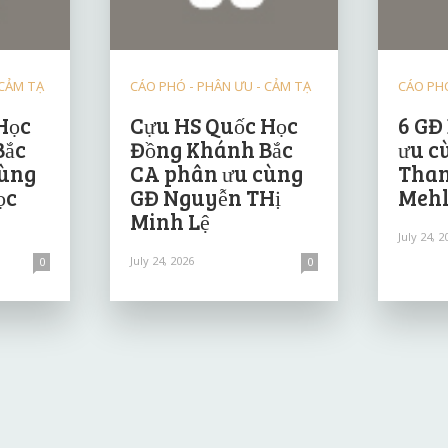
 CẢM TẠ
CÁO PHÓ - PHÂN ƯU - CẢM TẠ
CÁO PHÓ
Học
Cựu HS Quốc Học
6 GĐ
Bắc
Đồng Khánh Bắc
ưu c
cùng
CA phân ưu cùng
Than
ọc
GĐ Nguyễn THị
Mehl
Minh Lệ
July 24, 2
July 24, 2026
0
0