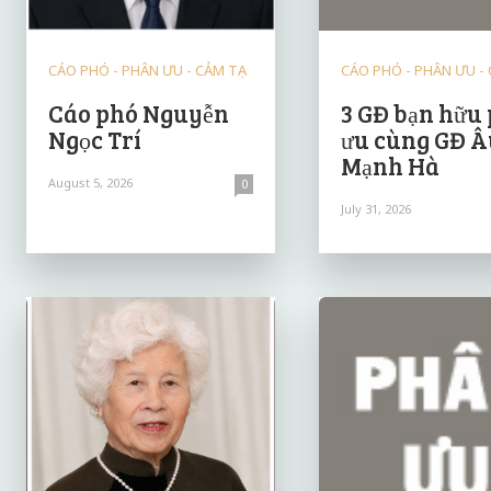
CÁO PHÓ - PHÂN ƯU - CẢM TẠ
CÁO PHÓ - PHÂN ƯU -
Cáo phó Nguyễn
3 GĐ bạn hữu
Ngọc Trí
ưu cùng GĐ Â
Mạnh Hà
August 5, 2026
0
July 31, 2026