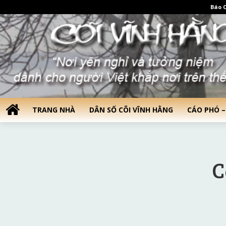
Báo C
TRANG NHÀ
DÂN SỐ CÕI VĨNH HẰNG
CÁO PHÓ –
C