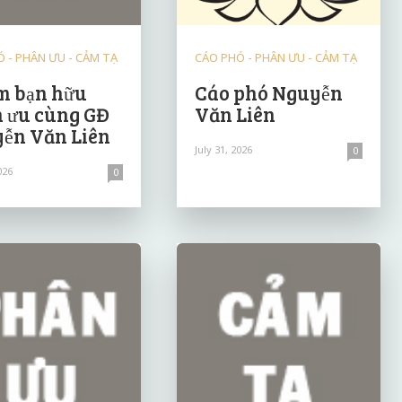
 - PHÂN ƯU - CẢM TẠ
CÁO PHÓ - PHÂN ƯU - CẢM TẠ
 bạn hữu
Cáo phó Nguyễn
 ưu cùng GĐ
Văn Liên
ễn Văn Liên
July 31, 2026
0
026
0