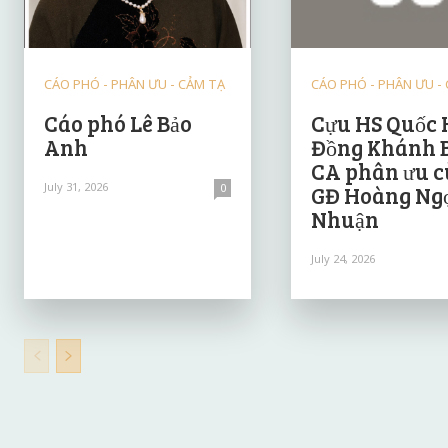
CÁO PHÓ - PHÂN ƯU - CẢM TẠ
CÁO PHÓ - PHÂN ƯU -
Cáo phó Lê Bảo
Cựu HS Quốc 
Anh
Đồng Khánh 
CA phân ưu 
July 31, 2026
0
GĐ Hoàng Ng
Nhuận
July 24, 2026