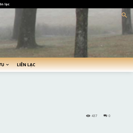
ên lạc
ỨU
LIÊN LẠC
437
0