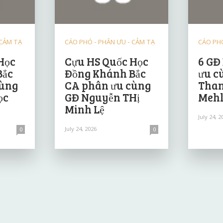
 CẢM TẠ
CÁO PHÓ - PHÂN ƯU - CẢM TẠ
CÁO PHÓ
Học
Cựu HS Quốc Học
6 GĐ
Bắc
Đồng Khánh Bắc
ưu c
cùng
CA phân ưu cùng
Than
ọc
GĐ Nguyễn THị
Mehl
Minh Lệ
July 24, 2
July 24, 2026
0
0