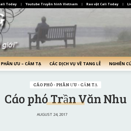
ali Today
Youtube Truyền hình Vietnam
Rao vặt Cali Today
Li
 PHÂN ƯU – CẢM TẠ
CÁC DỊCH VỤ VỀ TANG LỄ
NGHIÊN C
CÁO PHÓ - PHÂN ƯU - CẢM TẠ
Cáo phó Trần Văn Nhu
AUGUST 24, 2017