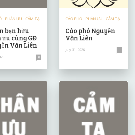
 - PHÂN ƯU - CẢM TẠ
CÁO PHÓ - PHÂN ƯU - CẢM TẠ
 bạn hữu
Cáo phó Nguyễn
 ưu cùng GĐ
Văn Liên
ễn Văn Liên
July 31, 2026
0
026
0