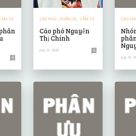
 CẢM TẠ
CÁO PHÓ - PHÂN ƯU - CẢM TẠ
CÁO PHÓ
 phân
Cáo phó Nguyễn
Nhóm
u
Thị Chính
phân
Nguy
July 31, 2026
0
July 31, 2
0