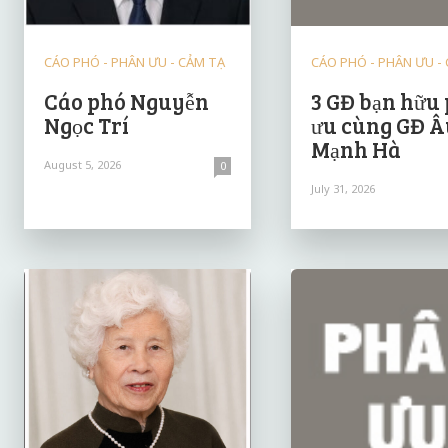
CÁO PHÓ - PHÂN ƯU - CẢM TẠ
CÁO PHÓ - PHÂN ƯU -
Cáo phó Nguyễn
3 GĐ bạn hữu
Ngọc Trí
ưu cùng GĐ Â
Mạnh Hà
August 5, 2026
0
July 31, 2026