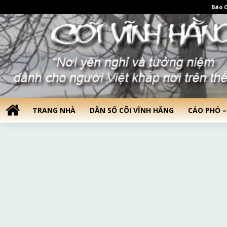
Báo C
TRANG NHÀ
DÂN SỐ CÕI VĨNH HẰNG
CÁO PHÓ –