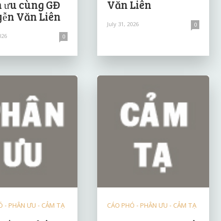
 ưu cùng GĐ
Văn Liên
ễn Văn Liên
July 31, 2026
0
026
0
 - PHÂN ƯU - CẢM TẠ
CÁO PHÓ - PHÂN ƯU - CẢM TẠ