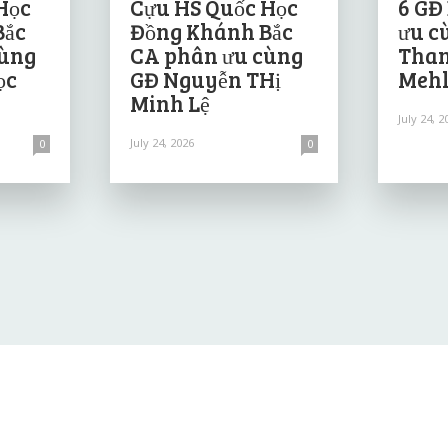
Học
Cựu HS Quốc Học
6 GĐ
Bắc
Đồng Khánh Bắc
ưu c
cùng
CA phân ưu cùng
Than
ọc
GĐ Nguyễn THị
Mehl
Minh Lệ
July 24, 2
July 24, 2026
0
0