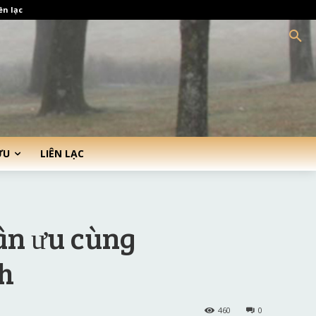
ên lạc
ỨU
LIÊN LẠC
ân ưu cùng
h
460
0