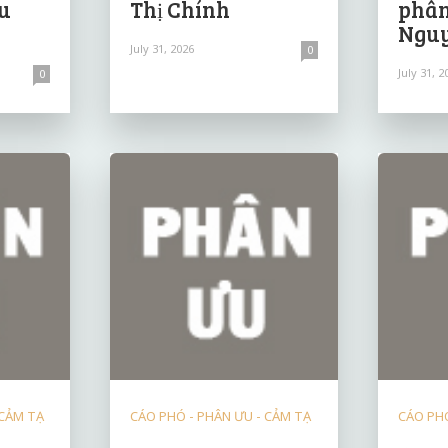
u
Thị Chính
phân
Nguy
July 31, 2026
0
July 31, 2
0
 CẢM TẠ
CÁO PHÓ - PHÂN ƯU - CẢM TẠ
CÁO PHÓ