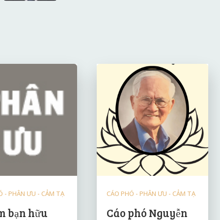
 - PHÂN ƯU - CẢM TẠ
CÁO PHÓ - PHÂN ƯU - CẢM TẠ
 bạn hữu
Cáo phó Nguyễn