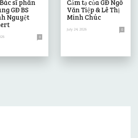
 Bác sĩ phân
Cảm tạ của GĐ Ngô
ùng GĐ BS
Văn Tiệp & Lê Thị
h Nguyệt
Minh Chúc
ert
July 24, 2026
0
026
0