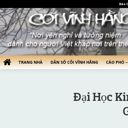
Báo C
TRANG NHÀ
DÂN SỐ CÕI VĨNH HẰNG
CÁO PHÓ –
Đại Học K