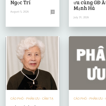
Ngọc Trí
ưu cùng GĐ Â
Mạnh Hà
August 5, 2026
0
July 31, 2026
CÁO PHÓ - PHÂN ƯU - CẢM TẠ
CÁO PHÓ - PHÂN ƯU -