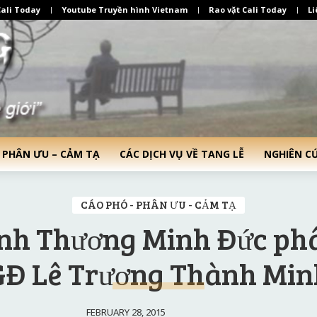
ali Today
Youtube Truyền hình Vietnam
Rao vặt Cali Today
Li
 PHÂN ƯU – CẢM TẠ
CÁC DỊCH VỤ VỀ TANG LỄ
NGHIÊN C
CÁO PHÓ - PHÂN ƯU - CẢM TẠ
inh Thương Minh Đức ph
GĐ Lê Trương Thành Min
FEBRUARY 28, 2015