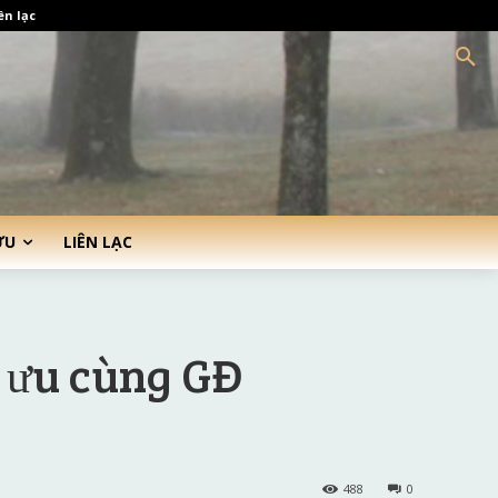
ên lạc
ỨU
LIÊN LẠC
 ưu cùng GĐ
488
0