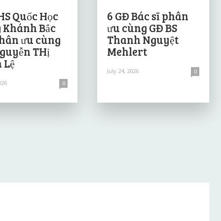
HS Quốc Học
6 GĐ Bác sĩ phân
 Khánh Bắc
ưu cùng GĐ BS
hân ưu cùng
Thanh Nguyệt
guyễn THị
Mehlert
 Lệ
July 24, 2026
0
026
0