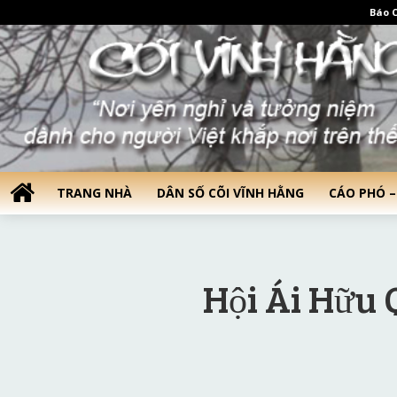
Báo C
TRANG NHÀ
DÂN SỐ CÕI VĨNH HẰNG
CÁO PHÓ –
Hội Ái Hữu