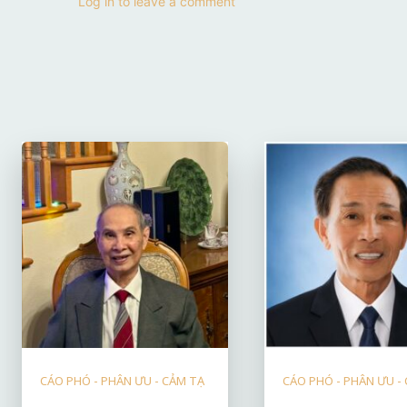
Log in to leave a comment
CÁO PHÓ - PHÂN ƯU - CẢM TẠ
CÁO PHÓ - PHÂN ƯU -