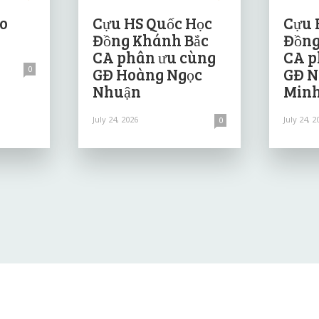
ảo
Cựu HS Quốc Học
Cựu 
Đồng Khánh Bắc
Đồng
CA phân ưu cùng
CA p
0
GĐ Hoàng Ngọc
GĐ N
Nhuận
Minh
July 24, 2026
July 24, 2
0