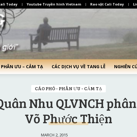
ali Today
Youtube Truyền hình Vietnam
Rao vặt Cali Today
Li
 PHÂN ƯU – CẢM TẠ
CÁC DỊCH VỤ VỀ TANG LỄ
NGHIÊN C
CÁO PHÓ - PHÂN ƯU - CẢM TẠ
 Quân Nhu QLVNCH phân
Võ Phước Thiện
MARCH 2, 2015