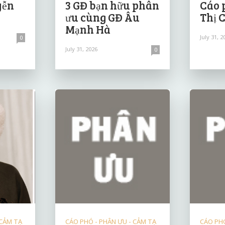
yễn
3 GĐ bạn hữu phân
Cáo 
ưu cùng GĐ Âu
Thị 
Mạnh Hà
July 31, 2
0
July 31, 2026
0
 CẢM TẠ
CÁO PHÓ - PHÂN ƯU - CẢM TẠ
CÁO PHÓ