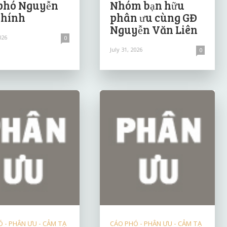
phó Nguyễn
Nhóm bạn hữu
Chính
phân ưu cùng GĐ
Nguyễn Văn Liên
026
0
July 31, 2026
0
 - PHÂN ƯU - CẢM TẠ
CÁO PHÓ - PHÂN ƯU - CẢM TẠ