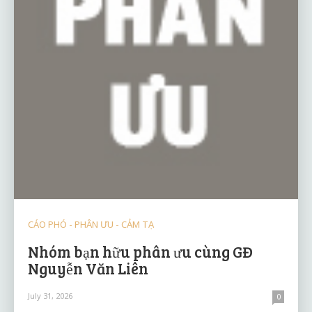
CÁO PHÓ - PHÂN ƯU - CẢM TẠ
Nhóm bạn hữu phân ưu cùng GĐ
Nguyễn Văn Liên
July 31, 2026
0