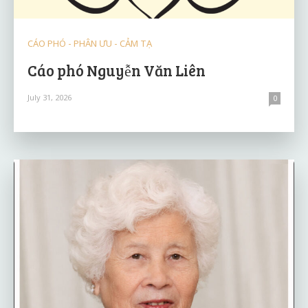
CÁO PHÓ - PHÂN ƯU - CẢM TẠ
Cáo phó Nguyễn Văn Liên
July 31, 2026
0