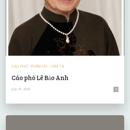
CÁO PHÓ - PHÂN ƯU - CẢM TẠ
Cáo phó Lê Bảo Anh
July 31, 2026
0