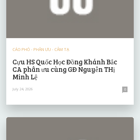
CÁO PHÓ - PHÂN ƯU - CẢM TẠ
Cựu HS Quốc Học Đồng Khánh Bắc
CA phân ưu cùng GĐ Nguyễn THị
Minh Lệ
July 24, 2026
0