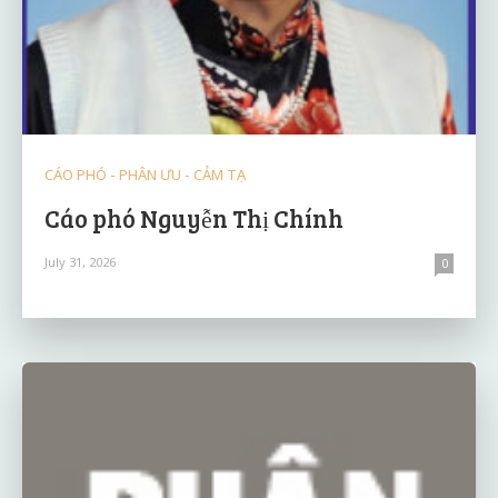
CÁO PHÓ - PHÂN ƯU - CẢM TẠ
Cáo phó Nguyễn Thị Chính
July 31, 2026
0