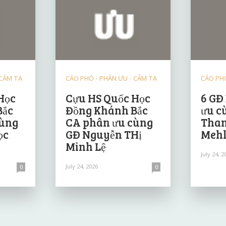
 CẢM TẠ
CÁO PHÓ - PHÂN ƯU - CẢM TẠ
CÁO PHÓ
Học
Cựu HS Quốc Học
6 GĐ
Bắc
Đồng Khánh Bắc
ưu c
cùng
CA phân ưu cùng
Than
ọc
GĐ Nguyễn THị
Mehl
Minh Lệ
July 24, 2
July 24, 2026
0
0