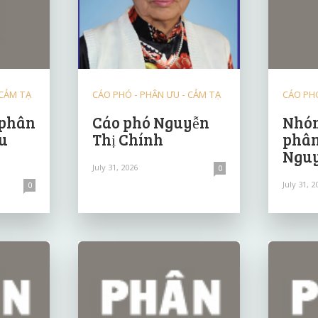
 CẢM TẠ
CÁO PHÓ - PHÂN ƯU - CẢM TẠ
CÁO PHÓ
 phân
Cáo phó Nguyễn
Nhóm
u
Thị Chính
phân
Nguy
July 31, 2026
0
July 31, 2
0