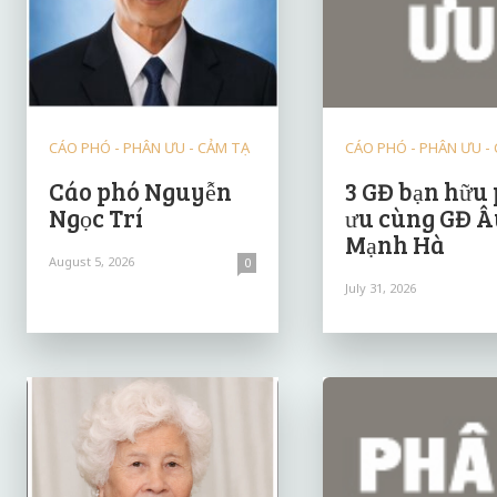
CÁO PHÓ - PHÂN ƯU - CẢM TẠ
CÁO PHÓ - PHÂN ƯU -
Cáo phó Nguyễn
3 GĐ bạn hữu
Ngọc Trí
ưu cùng GĐ Â
Mạnh Hà
August 5, 2026
0
July 31, 2026