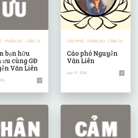
 - PHÂN ƯU - CẢM TẠ
CÁO PHÓ - PHÂN ƯU - CẢM TẠ
 bạn hữu
Cáo phó Nguyễn
 ưu cùng GĐ
Văn Liên
ễn Văn Liên
July 31, 2026
0
026
0