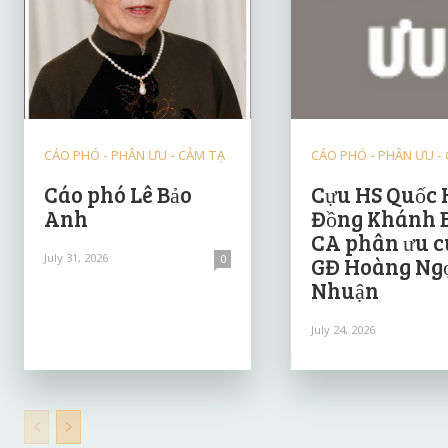
CÁO PHÓ - PHÂN ƯU - CẢM TẠ
CÁO PHÓ - PHÂN ƯU -
Cáo phó Lê Bảo
Cựu HS Quốc 
Anh
Đồng Khánh 
CA phân ưu 
July 31, 2026
0
GĐ Hoàng Ng
Nhuận
July 24, 2026