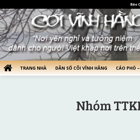
Báo C
TRANG NHÀ
DÂN SỐ CÕI VĨNH HẰNG
CÁO PHÓ –
Nhóm TTKB 