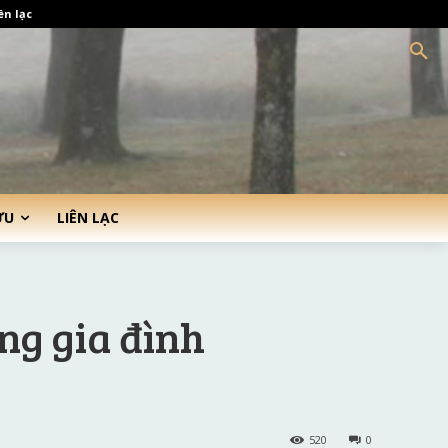
ên lạc
ỨU
LIÊN LẠC
ng gia đình
520
0