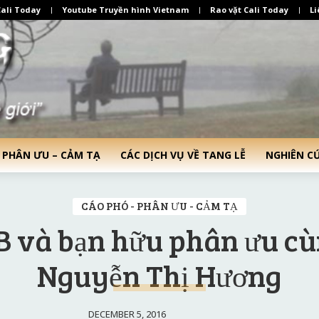
ali Today
Youtube Truyền hình Vietnam
Rao vặt Cali Today
Li
 PHÂN ƯU – CẢM TẠ
CÁC DỊCH VỤ VỀ TANG LỄ
NGHIÊN C
CÁO PHÓ - PHÂN ƯU - CẢM TẠ
và bạn hữu phân ưu cù
Nguyễn Thị Hương
DECEMBER 5, 2016