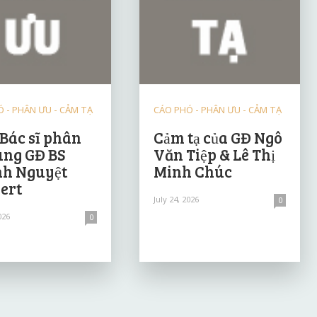
 - PHÂN ƯU - CẢM TẠ
CÁO PHÓ - PHÂN ƯU - CẢM TẠ
 Bác sĩ phân
Cảm tạ của GĐ Ngô
ùng GĐ BS
Văn Tiệp & Lê Thị
h Nguyệt
Minh Chúc
ert
July 24, 2026
0
026
0