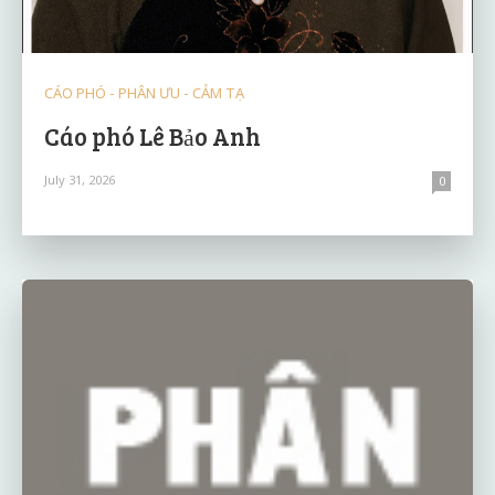
CÁO PHÓ - PHÂN ƯU - CẢM TẠ
Cáo phó Lê Bảo Anh
July 31, 2026
0