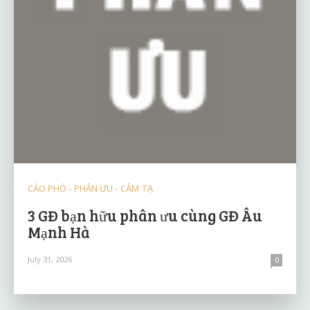
CÁO PHÓ - PHÂN ƯU - CẢM TẠ
3 GĐ bạn hữu phân ưu cùng GĐ Âu
Mạnh Hà
July 31, 2026
0