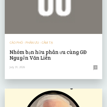
CÁO PHÓ - PHÂN ƯU - CẢM TẠ
Nhóm bạn hữu phân ưu cùng GĐ
Nguyễn Văn Liên
July 31, 2026
0