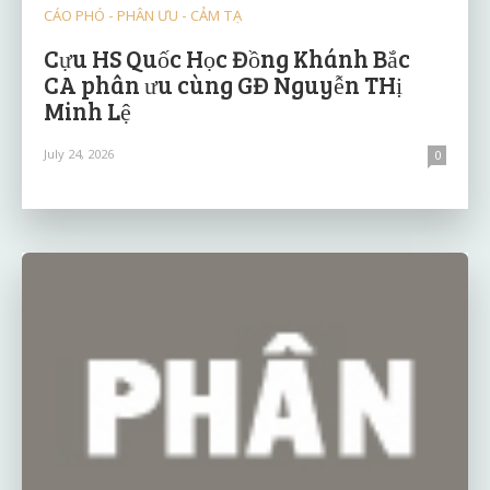
CÁO PHÓ - PHÂN ƯU - CẢM TẠ
Cựu HS Quốc Học Đồng Khánh Bắc
CA phân ưu cùng GĐ Nguyễn THị
Minh Lệ
July 24, 2026
0