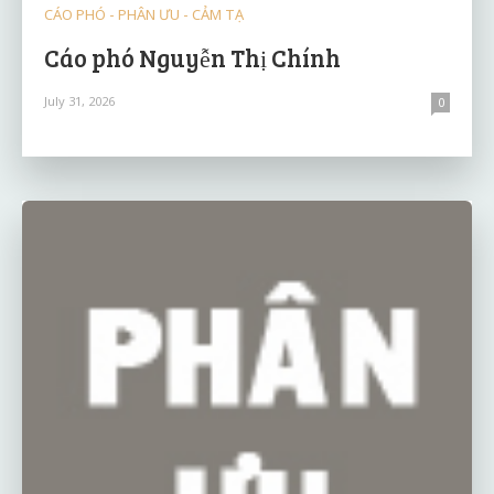
CÁO PHÓ - PHÂN ƯU - CẢM TẠ
Cáo phó Nguyễn Thị Chính
July 31, 2026
0