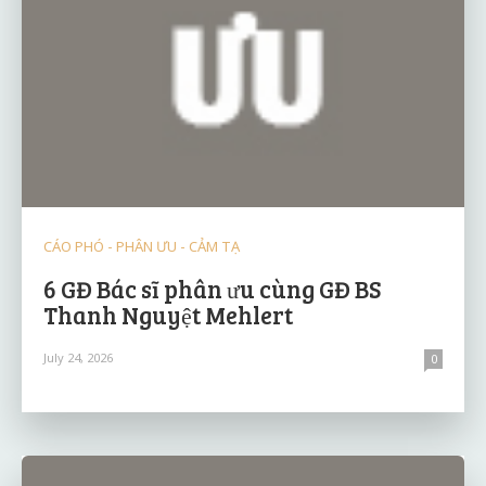
CÁO PHÓ - PHÂN ƯU - CẢM TẠ
6 GĐ Bác sĩ phân ưu cùng GĐ BS
Thanh Nguyệt Mehlert
July 24, 2026
0