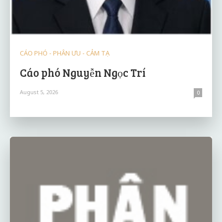
CÁO PHÓ - PHÂN ƯU - CẢM TẠ
Cáo phó Nguyễn Ngọc Trí
August 5, 2026
0