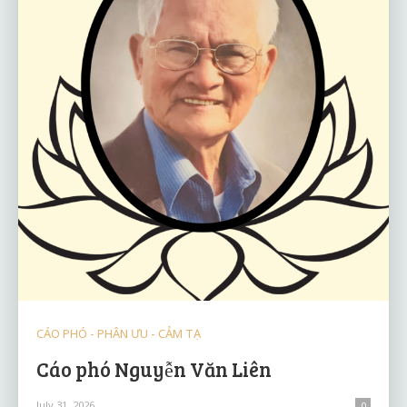
CÁO PHÓ - PHÂN ƯU - CẢM TẠ
Cáo phó Nguyễn Văn Liên
July 31, 2026
0