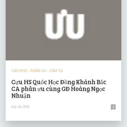
CÁO PHÓ - PHÂN ƯU - CẢM TẠ
Cựu HS Quốc Học Đồng Khánh Bắc
CA phân ưu cùng GĐ Hoàng Ngọc
Nhuận
July 24, 2026
0