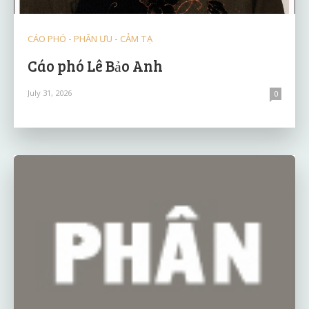
CÁO PHÓ - PHÂN ƯU - CẢM TẠ
Cáo phó Lê Bảo Anh
July 31, 2026
0