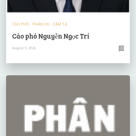
CÁO PHÓ - PHÂN ƯU - CẢM TẠ
Cáo phó Nguyễn Ngọc Trí
August 5, 2026
0