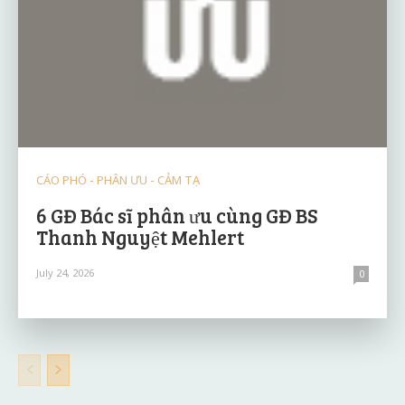
CÁO PHÓ - PHÂN ƯU - CẢM TẠ
6 GĐ Bác sĩ phân ưu cùng GĐ BS
Thanh Nguyệt Mehlert
July 24, 2026
0