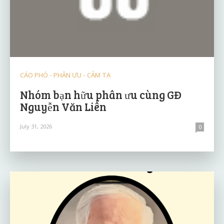
CÁO PHÓ - PHÂN ƯU - CẢM TẠ
Nhóm bạn hữu phân ưu cùng GĐ
Nguyễn Văn Liên
July 31, 2026
0