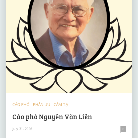
CÁO PHÓ - PHÂN ƯU - CẢM TẠ
Cáo phó Nguyễn Văn Liên
July 31, 2026
0