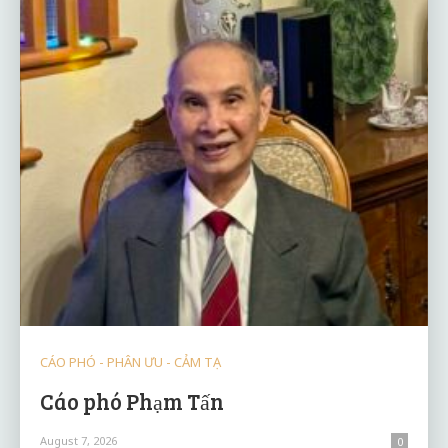
CÁO PHÓ - PHÂN ƯU - CẢM TẠ
Cáo phó Phạm Tấn
August 7, 2026
0