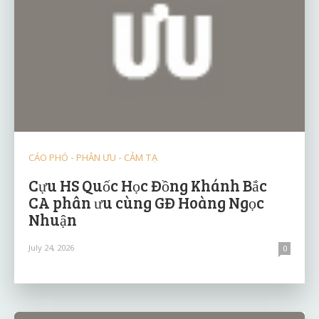
CÁO PHÓ - PHÂN ƯU - CẢM TẠ
Cựu HS Quốc Học Đồng Khánh Bắc
CA phân ưu cùng GĐ Hoàng Ngọc
Nhuận
July 24, 2026
0