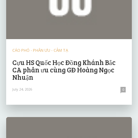
CÁO PHÓ - PHÂN ƯU - CẢM TẠ
Cựu HS Quốc Học Đồng Khánh Bắc
CA phân ưu cùng GĐ Hoàng Ngọc
Nhuận
July 24, 2026
0