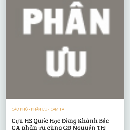
CÁO PHÓ - PHÂN ƯU - CẢM TẠ
Cựu HS Quốc Học Đồng Khánh Bắc
CA phân ưu cùng GĐ Nguyễn THị