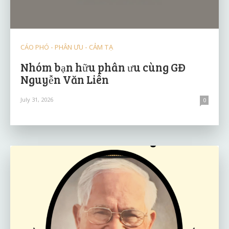
CÁO PHÓ - PHÂN ƯU - CẢM TẠ
Nhóm bạn hữu phân ưu cùng GĐ
Nguyễn Văn Liên
July 31, 2026
0