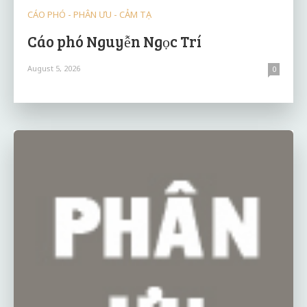
CÁO PHÓ - PHÂN ƯU - CẢM TẠ
Cáo phó Nguyễn Ngọc Trí
August 5, 2026
0