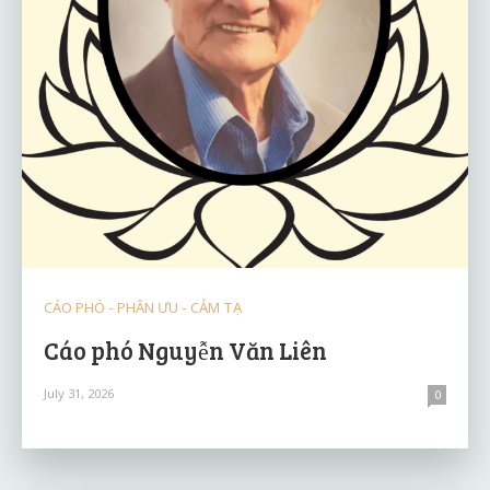
CÁO PHÓ - PHÂN ƯU - CẢM TẠ
Cáo phó Nguyễn Văn Liên
July 31, 2026
0