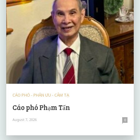
CÁO PHÓ - PHÂN ƯU - CẢM TẠ
Cáo phó Phạm Tấn
August 7, 2026
0